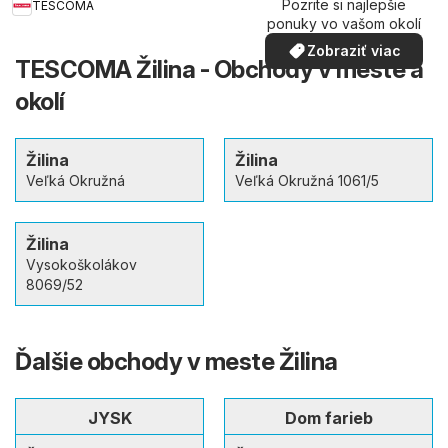
Pozrite si najlepšie
TESCOMA
ponuky vo vašom okolí
Zobraziť viac
TESCOMA Žilina - Obchody v meste a
okolí
Žilina
Žilina
Veľká Okružná
Veľká Okružná 1061/5
Žilina
Vysokoškolákov
8069/52
Ďalšie obchody v meste Žilina
JYSK
Dom farieb