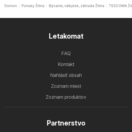
Domov
Ponuky Žilina
Bývanie, nábytok, záhrada Žilina
TESCOMA Žil
Letakomat
FAQ
Kontakt
Nahlásiť obsah
Zoznam miest
Zoznam produktov
Partnerstvo