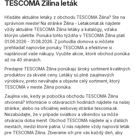
TESCOMA Žilina leták
Hľadáte aktuálne letáky z obchodu TESCOMA Žilina? Ste na
správnom mieste! Na stránke
Žilina - Letakomat.sk
nájdete
vždy aktuálne TESCOMA Žilina letáky a katalógy, vďaka
ktorým ušetríte. Ponuka tohto týždňa v TESCOMA Žilina platí
01.06.2026 - 31.08.2026. Z pohodlia domova si môžete
prehliadať najnovšie ponuky TESCOMA a efektívne si
naplánovať vaše nákupy. Využite akcie, ktoré obchod ponúka
až na 40 stranách.
Predajne TESCOMA Žilina ponúkajú široký sortiment kvalitných
produktov za skvelé ceny. Letáky sú plné zaujímavých
výrobkov, preto neváhajte a objavte celý sortiment, ktorý
TESCOMA v meste Žilina ponúka.
Zaujíma vás, kedy je pobočka obchodu TESCOMA Žilina
otvorená? Informácie o otávaracích hodinách nájdete na našej
stránke, alebo na oficiálnej webovej stránke
tescoma.sk
.
Nezabúdajte, že v prípade sviatkov a víkendov sa môže
otváracia doba meniť. Obchod TESCOMA nájdete aj v ďalších
mestách, medzi ktoré patria: U nás nájdete vždy najnovší leták
pre TESCOMA Žilina. Zbierame ich pre vás každý deň, aby