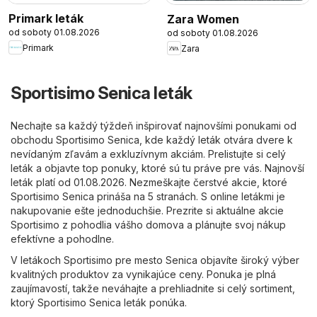
Primark leták
Zara Women
od soboty 01.08.2026
od soboty 01.08.2026
Primark
Zara
Sportisimo Senica leták
Nechajte sa každý týždeň inšpirovať najnovšími ponukami od
obchodu Sportisimo Senica, kde každý leták otvára dvere k
nevídaným zľavám a exkluzívnym akciám. Prelistujte si celý
leták a objavte top ponuky, ktoré sú tu práve pre vás. Najnovší
leták platí od 01.08.2026. Nezmeškajte čerstvé akcie, ktoré
Sportisimo Senica prináša na 5 stranách. S online letákmi je
nakupovanie ešte jednoduchšie. Prezrite si aktuálne akcie
Sportisimo z pohodlia vášho domova a plánujte svoj nákup
efektívne a pohodlne.
V letákoch Sportisimo pre mesto Senica objavíte široký výber
kvalitných produktov za vynikajúce ceny. Ponuka je plná
zaujímavostí, takže neváhajte a prehliadnite si celý sortiment,
ktorý Sportisimo Senica leták ponúka.