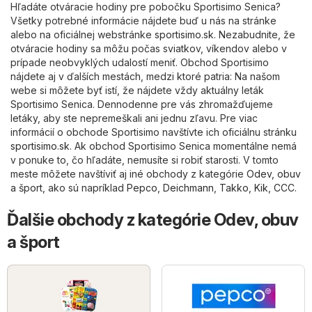
Hľadáte otváracie hodiny pre pobočku Sportisimo Senica?
Všetky potrebné informácie nájdete buď u nás na stránke
alebo na oficiálnej webstránke
sportisimo.sk
. Nezabudnite, že
otváracie hodiny sa môžu počas sviatkov, víkendov alebo v
prípade neobvyklých udalostí meniť. Obchod Sportisimo
nájdete aj v ďalších mestách, medzi ktoré patria: Na našom
webe si môžete byť istí, že nájdete vždy aktuálny leták
Sportisimo Senica. Dennodenne pre vás zhromažďujeme
letáky, aby ste nepremeškali ani jednu zľavu. Pre viac
informácií o obchode Sportisimo navštívte ich oficiálnu stránku
sportisimo.sk
. Ak obchod Sportisimo Senica momentálne nemá
v ponuke to, čo hľadáte, nemusíte si robiť starosti. V tomto
meste môžete navštíviť aj iné obchody z kategórie
Odev, obuv
a šport
, ako sú napríklad
Pepco
,
Deichmann
,
Takko
,
Kik
,
CCC
.
Ďalšie obchody z kategórie Odev, obuv
a šport