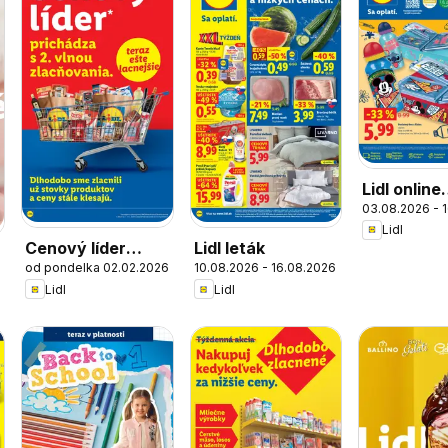
Lidl online
03.08.2026 - 
magazín
Lidl
Cenový líder
Lidl leták
od pondelka 02.02.2026
10.08.2026 - 16.08.2026
zlacňuje
6
Lidl
Lidl