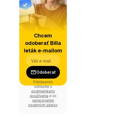
Chcem
odoberať Billa
leták e-mailom
Odoberať
Prihlásením
súhlasíte s
podmienkami
používania
a so
spracovaním
osobných údajov
.