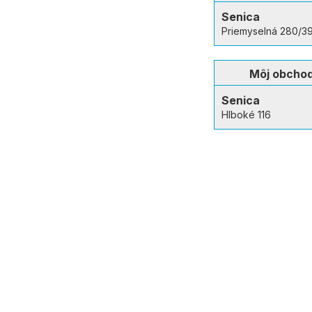
Senica
Priemyselná 280/3
Môj obcho
Senica
Hlboké 116