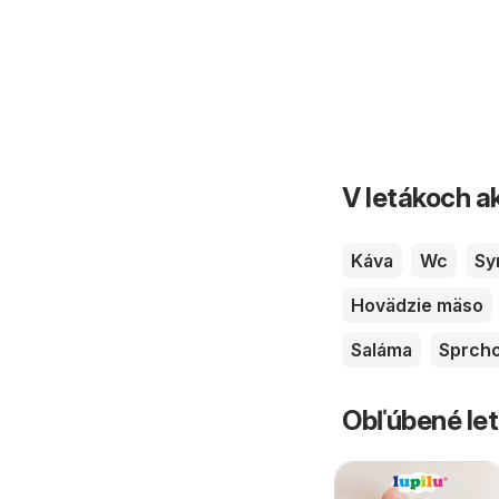
V letákoch ak
Káva
Wc
Sy
Hovädzie mäso
Saláma
Sprcho
Obľúbené let