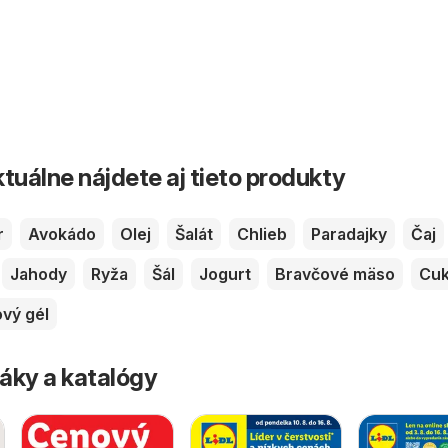
tuálne nájdete aj tieto produkty
r
Avokádo
Olej
Šalát
Chlieb
Paradajky
Čaj
Jahody
Ryža
Šál
Jogurt
Bravčové mäso
Cuk
vý gél
áky a katalógy