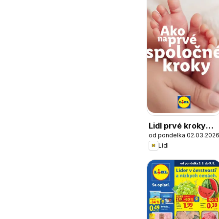
Lidl prvé kroky
od pondelka 02.03.202
spolu
Lidl