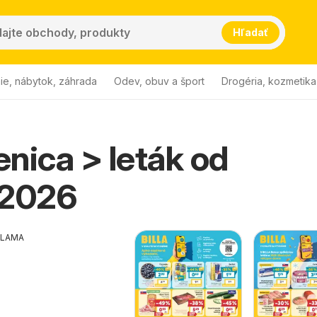
Hľadať
ie, nábytok, záhrada
Odev, obuv a šport
Drogéria, kozmetika
Senica > leták od
.2026
KLAMA