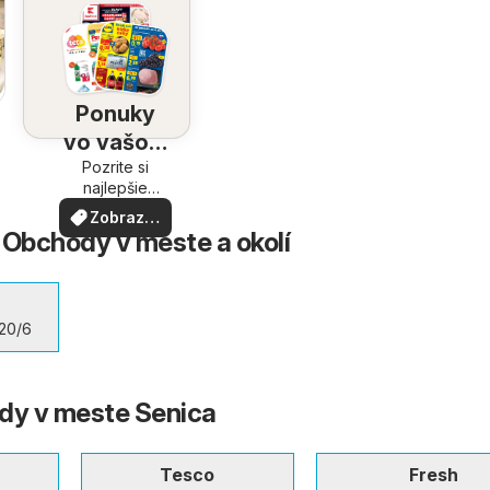
Ponuky
vo vašom
Pozrite si
okolí
najlepšie
ponuky vo
Zobraziť
vašom okolí
- Obchody v meste a okolí
viac
20/6
dy v meste Senica
Tesco
Fresh