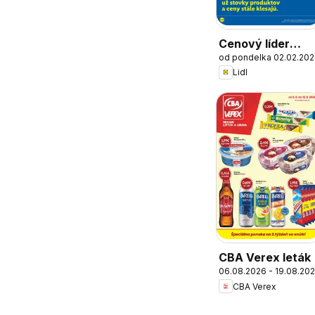
Cenový líder
od pondelka 02.02.20
zlacňuje
Lidl
CBA Verex leták
06.08.2026 - 19.08.20
CBA Verex