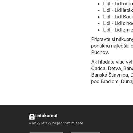
Lidl - Lidl on
Lidl - Lidl le
Lidl - Lidl B
Lidl - Lidl d
Lidl - Lidl zm
Pripravte si nákup
ponúknu najlepšiu 
Púchov.
Ak hľadáte viac výh
Čadca
,
Detva
,
Bán
Banská Štiavnica
,
D
pod Bradlom
,
Dunaj
Letakomat
Všetky letáky na jednom mieste