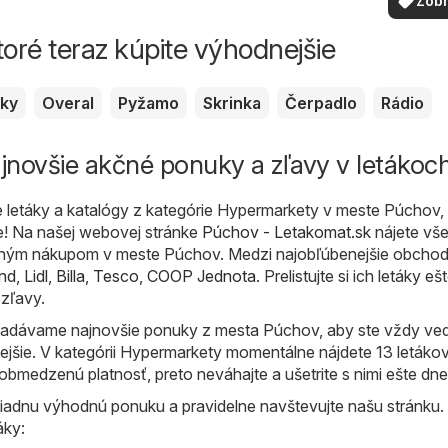
Zobr
vašom 
viac
toré teraz kúpite výhodnejšie
sky
Overal
Pyžamo
Skrinka
Čerpadlo
Rádio
jnovšie akčné ponuky a zľavy v letákoc
 letáky a katalógy z kategórie Hypermarkety v meste Púchov, 
! Na našej webovej stránke
Púchov - Letakomat.sk
nájete vše
dným nákupom v meste Púchov. Medzi najobľúbenejšie obchod
nd
,
Lidl
,
Billa
,
Tesco
,
COOP Jednota
. Prelistujte si ich letáky e
 zľavy.
adávame najnovšie ponuky z mesta Púchov, aby ste vždy vede
ejšie. V kategórii Hypermarkety momentálne nájdete 13 letákov
obmedzenú platnosť, preto neváhajte a ušetrite s nimi ešte dne
žiadnu výhodnú ponuku a pravidelne navštevujte našu stránku.
áky: