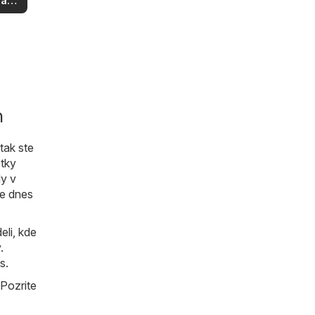
aziť
okolí
h
tak ste
tky
y v
šte dnes
li, kde
.
s.
 Pozrite