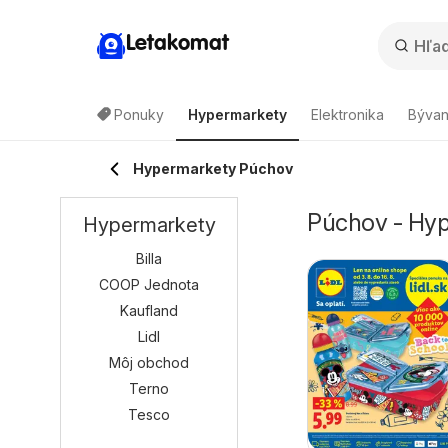
Letakomat
Ponuky
Hypermarkety
Elektronika
Bývan
Hypermarkety Púchov
Púchov - Hyp
Hypermarkety
Billa
COOP Jednota
Kaufland
Lidl
Môj obchod
Terno
Tesco