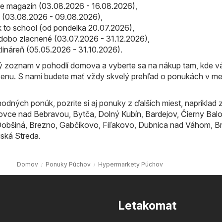
line magazín (03.08.2026 - 16.08.2026)
,
ták (03.08.2026 - 09.08.2026)
,
ack to school (od pondelka 20.07.2026)
,
lhodobo zlacnené (03.07.2026 - 31.12.2026)
,
rzlináreň (05.05.2026 - 31.10.2026)
.
ný zoznam v pohodlí domova a vyberte sa na nákup tam, kde 
cenu. S nami budete mať vždy skvelý prehľad o ponukách v m
odných ponúk, pozrite si aj ponuky z ďalších miest, napríklad 
ovce nad Bebravou
,
Bytča
,
Dolný Kubín
,
Bardejov
,
Čierny Bal
obšiná
,
Brezno
,
Gabčíkovo
,
Fiľakovo
,
Dubnica nad Váhom
,
B
ská Streda
.
Domov
Ponuky Púchov
Hypermarkety Púchov
Letakomat