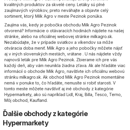
kvalitných produktov za skvelé ceny. Letáky sú plné
zaujímavých výrobkov, preto neváhajte a objavte celý
sortiment, ktorý Milk Agro v meste Pezinok ponúka.
Zaujíma vás, kedy je pobočka obchodu Milk Agro Pezinok
otvorená? Informácie o otávaracích hodinách nájdete na našej
stránke, alebo na oficiálnej webovej stránke
milkagro.sk
.
Nezabúdajte, že v prípade sviatkov a víkendov sa môže
otváracia doba meniť. Milk Agro a jeho pobočky môžete nájsť
aj v iných slovenských mestách, vrátane . U nás nájdete vždy
najnovší leták pre Milk Agro Pezinok. Zbierame ich pre vás
každý deň, aby vám neunikla žiadna zľava. Ak ale hľadáte viac
informácií o obchode Milk Agro, navštívte ich oficiálnu webovú
stránku
milkagro.sk
. Ak obchod Milk Agro Pezinok momentálne
nemá v ponuke to, čo hľadáte, nemusíte si robiť starosti. V
tomto meste môžete navštíviť aj iné obchody z kategórie
Hypermarkety
, ako sú napríklad
Lidl
,
Kraj
,
Billa
,
Tesco
,
Terno
,
Môj obchod
,
Kaufland
.
Ďalšie obchody z kategórie
Hypermarkety