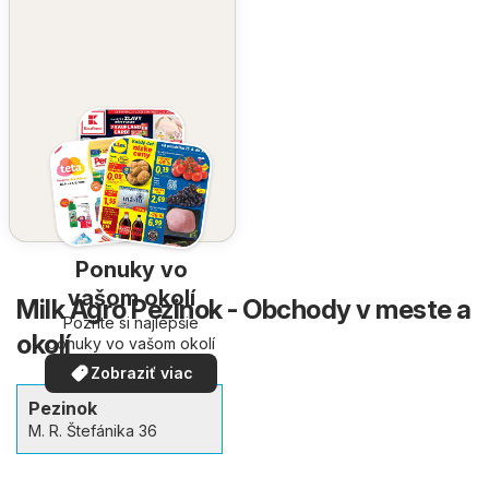
Ponuky vo
vašom okolí
Milk Agro Pezinok - Obchody v meste a
Pozrite si najlepšie
okolí
ponuky vo vašom okolí
Zobraziť viac
Pezinok
M. R. Štefánika 36