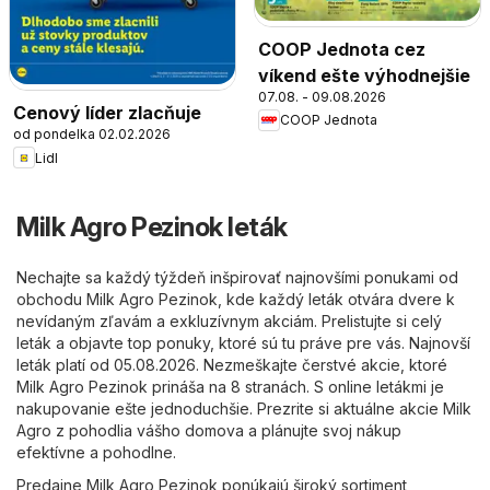
COOP Jednota cez
víkend ešte výhodnejšie
07.08. - 09.08.2026
Cenový líder zlacňuje
COOP Jednota
od pondelka 02.02.2026
Lidl
Milk Agro Pezinok leták
Nechajte sa každý týždeň inšpirovať najnovšími ponukami od
obchodu Milk Agro Pezinok, kde každý leták otvára dvere k
nevídaným zľavám a exkluzívnym akciám. Prelistujte si celý
leták a objavte top ponuky, ktoré sú tu práve pre vás. Najnovší
leták platí od 05.08.2026. Nezmeškajte čerstvé akcie, ktoré
Milk Agro Pezinok prináša na 8 stranách. S online letákmi je
nakupovanie ešte jednoduchšie. Prezrite si aktuálne akcie Milk
Agro z pohodlia vášho domova a plánujte svoj nákup
efektívne a pohodlne.
Predajne Milk Agro Pezinok ponúkajú široký sortiment