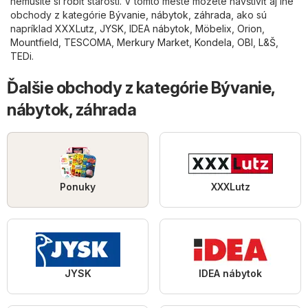
nemusíte si robiť starosti. V tomto meste môžete navštíviť aj iné
obchody z kategórie
Bývanie, nábytok, záhrada
, ako sú
napríklad
XXXLutz
,
JYSK
,
IDEA nábytok
,
Möbelix
,
Orion
,
Mountfield
,
TESCOMA
,
Merkury Market
,
Kondela
,
OBI
,
L&Š
,
TEDi
.
Ďalšie obchody z kategórie Bývanie,
nábytok, záhrada
Ponuky
XXXLutz
JYSK
IDEA nábytok