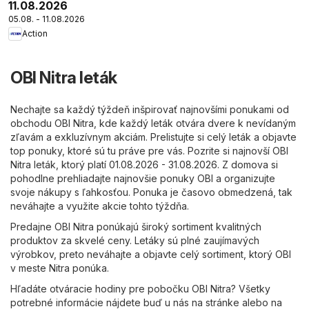
11.08.2026
05.08. - 11.08.2026
Action
OBI Nitra leták
Nechajte sa každý týždeň inšpirovať najnovšími ponukami od
obchodu OBI Nitra, kde každý leták otvára dvere k nevídaným
zľavám a exkluzívnym akciám. Prelistujte si celý leták a objavte
top ponuky, ktoré sú tu práve pre vás. Pozrite si najnovší OBI
Nitra leták, ktorý platí 01.08.2026 - 31.08.2026. Z domova si
pohodlne prehliadajte najnovšie ponuky OBI a organizujte
svoje nákupy s ľahkosťou. Ponuka je časovo obmedzená, tak
neváhajte a využite akcie tohto týždňa.
Predajne OBI Nitra ponúkajú široký sortiment kvalitných
produktov za skvelé ceny. Letáky sú plné zaujímavých
výrobkov, preto neváhajte a objavte celý sortiment, ktorý OBI
v meste Nitra ponúka.
Hľadáte otváracie hodiny pre pobočku OBI Nitra? Všetky
potrebné informácie nájdete buď u nás na stránke alebo na