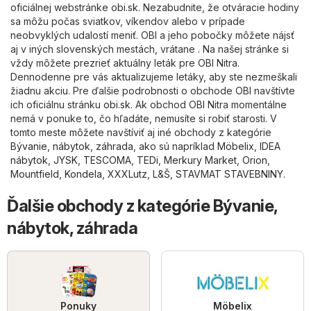
oficiálnej webstránke
obi.sk
. Nezabudnite, že otváracie hodiny
sa môžu počas sviatkov, víkendov alebo v prípade
neobvyklých udalostí meniť. OBI a jeho pobočky môžete nájsť
aj v iných slovenských mestách, vrátane . Na našej stránke si
vždy môžete prezrieť aktuálny leták pre OBI Nitra.
Dennodenne pre vás aktualizujeme letáky, aby ste nezmeškali
žiadnu akciu. Pre ďalšie podrobnosti o obchode OBI navštívte
ich oficiálnu stránku
obi.sk
. Ak obchod OBI Nitra momentálne
nemá v ponuke to, čo hľadáte, nemusíte si robiť starosti. V
tomto meste môžete navštíviť aj iné obchody z kategórie
Bývanie, nábytok, záhrada
, ako sú napríklad
Möbelix
,
IDEA
nábytok
,
JYSK
,
TESCOMA
,
TEDi
,
Merkury Market
,
Orion
,
Mountfield
,
Kondela
,
XXXLutz
,
L&Š
,
STAVMAT STAVEBNINY
.
Ďalšie obchody z kategórie Bývanie,
nábytok, záhrada
Ponuky
Möbelix