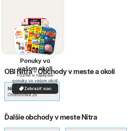
Ponuky vo
vašom okolí
OBI Nitra - Obchody v meste a okolí
Pozrite si najlepšie
ponuky vo vašom okolí
Nitra
Zobraziť viac
Chrenovská 26
Ďalšie obchody v meste Nitra