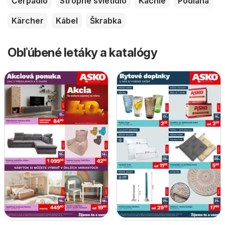
Čerpadlo
Stropné svietidlo
Kachle
Podlaha
Kärcher
Kábel
Škrabka
Obľúbené letáky a katalógy