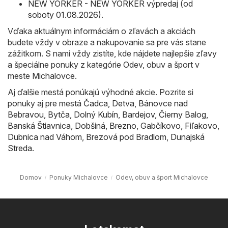
NEW YORKER - NEW YORKER výpredaj (od
soboty 01.08.2026)
.
Vďaka aktuálnym informáciám o zľavách a akciách
budete vždy v obraze a nakupovanie sa pre vás stane
zážitkom. S nami vždy zistíte, kde nájdete najlepšie zľavy
a špeciálne ponuky z kategórie Odev, obuv a šport v
meste Michalovce.
Aj ďalšie mestá ponúkajú výhodné akcie. Pozrite si
ponuky aj pre mestá
Čadca
,
Detva
,
Bánovce nad
Bebravou
,
Bytča
,
Dolný Kubín
,
Bardejov
,
Čierny Balog
,
Banská Štiavnica
,
Dobšiná
,
Brezno
,
Gabčíkovo
,
Fiľakovo
,
Dubnica nad Váhom
,
Brezová pod Bradlom
,
Dunajská
Streda
.
Domov
Ponuky Michalovce
Odev, obuv a šport Michalovce