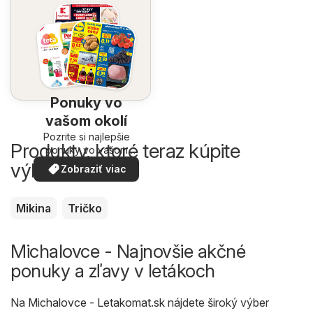
Ponuky vo
vašom okolí
Pozrite si najlepšie
Produkty, ktoré teraz kúpite
ponuky vo vašom
okolí
výhodnejšie
Zobraziť viac
Mikina
Tričko
Michalovce - Najnovšie akčné
ponuky a zľavy v letákoch
Na
Michalovce - Letakomat.sk
nájdete široký výber