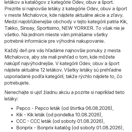
letákov a katalógov z kategórie
Odev, obuv a šport
.
Prezrite si najnovšie letáky z kategórie Odev, obuv a šport
v meste Michalovce, kde nájdete aktuálne akcie a zľavy.
Medzi najobľúbenejšie obchody v tejto kategórii patria
Kik
,
Takko
,
Sinsay
,
Sportisimo
,
NEW YORKER
. To však nie je
všetko. Na jednom mieste vám prinášame všetky
potrebné informácie pre výhodné nakupovanie.
Každý deň pre vás hľadáme najnovšie ponuky z mesta
Michalovce, aby ste mali prehľad o tom, kde môžete
nakúpiť najvýhodnejšie. V kategórii Odev, obuv a šport
nájdete aktuálne 12 letákov. Všetky letáky sú prehľadne
usporiadané podľa kategórií, takže rýchlo nájdete to, čo
potrebujete.
Nenechajte si ujsť žiadnu akciu a pozrite si napríklad tieto
letáky:
Pepco - Pepco leták (od štvrtka 06.08.2026)
,
Kik - Kik leták (od pondelka 10.08.2026)
,
CCC - CCC leták (od soboty 01.08.2026)
,
Bonprix - Bonprix katalóg (od soboty 01.08.2026)
,