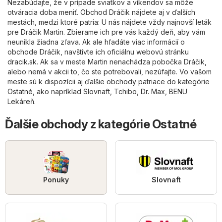
Nezabúdajte, že v prípade sviatkov a víkendov sa môže
otváracia doba meniť. Obchod Dráčik nájdete aj v ďalších
mestách, medzi ktoré patria: U nás nájdete vždy najnovší leták
pre Dráčik Martin. Zbierame ich pre vás každý deň, aby vám
neunikla žiadna zľava. Ak ale hľadáte viac informácií o
obchode Dráčik, navštívte ich oficiálnu webovú stránku
dracik.sk
. Ak sa v meste Martin nenachádza pobočka Dráčik,
alebo nemá v akcii to, čo ste potrebovali, nezúfajte. Vo vašom
meste sú k dispozícii aj ďalšie obchody patriace do kategórie
Ostatné
, ako napríklad
Slovnaft
,
Tchibo
,
Dr. Max
,
BENU
Lekáreň
.
Ďalšie obchody z kategórie Ostatné
Ponuky
Slovnaft