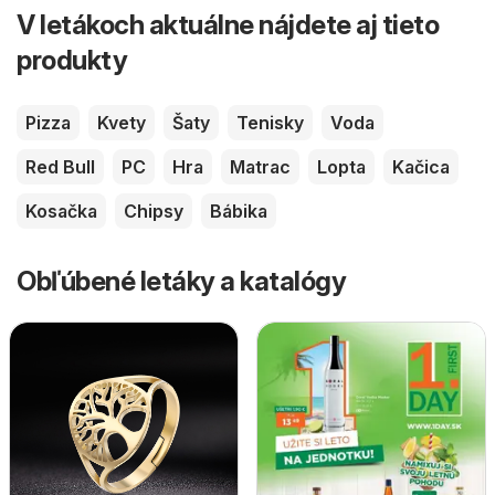
V letákoch aktuálne nájdete aj tieto
produkty
Pizza
Kvety
Šaty
Tenisky
Voda
Red Bull
PC
Hra
Matrac
Lopta
Kačica
Kosačka
Chipsy
Bábika
Obľúbené letáky a katalógy