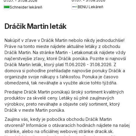
01.07. - 31.08.2026
01.07. - 31.08.2026
BENU Lekáreň
Schneider lekáreň
Dráčik Martin leták
Nakúpiť v zľave v Dráčik Martin nebolo nikdy jednoduchšie!
Práve na tomto mieste nájdete aktuálne letáky z obchodu
Dráčik Martin. Na stránke
Martin - Letakomat.sk
nájdete vždy
najčerstvejšie zľavy, ktoré Dráčik ponúka. Pozrite si najnovší
Dráčik Martin leták, ktorý platí 11.06.2026 - 31.08.2026. Z
domova si pohodlne prehliadajte najnovšie ponuky Dráčik a
organizujte svoje nákupy s ľahkosťou. Ponuka je časovo
obmedzená, tak neváhajte a využite akcie tohto týždňa.
Predajne Dráčik Martin ponúkajú široký sortiment kvalitných
produktov za skvelé ceny. Letáky sú plné zaujímavých
výrobkov, preto neváhajte a objavte celý sortiment, ktorý
Dráčik v meste Martin ponúka.
Zaujíma vás, kedy je pobočka obchodu Dráčik Martin
otvorená? Informácie o otávaracích hodinách nájdete na našej
stránke, alebo na oficiálnej webovej stránke
dracik.sk
.