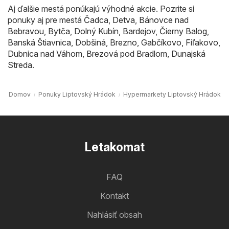
Aj ďalšie mestá ponúkajú výhodné akcie. Pozrite si
ponuky aj pre mestá
Čadca
,
Detva
,
Bánovce nad
Bebravou
,
Bytča
,
Dolný Kubín
,
Bardejov
,
Čierny Balog
,
Banská Štiavnica
,
Dobšiná
,
Brezno
,
Gabčíkovo
,
Fiľakovo
,
Dubnica nad Váhom
,
Brezová pod Bradlom
,
Dunajská
Streda
.
Domov
Ponuky Liptovský Hrádok
Hypermarkety Liptovský Hrádok
Letakomat
FAQ
Kontakt
Nahlásiť obsah