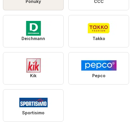
Ponuky
CCC
Deichmann
Takko
Kik
Pepco
Sportisimo