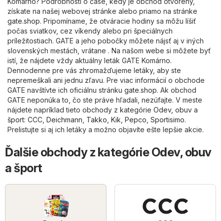
Komárno? Podrobnosti o čase, kedy je obchod otvorený,
získate na našej webovej stránke alebo priamo na stránke
gate.shop
. Pripomíname, že otváracie hodiny sa môžu líšiť
počas sviatkov, cez víkendy alebo pri špeciálnych
príležitostiach. GATE a jeho pobočky môžete nájsť aj v iných
slovenských mestách, vrátane . Na našom webe si môžete byť
istí, že nájdete vždy aktuálny leták GATE Komárno.
Dennodenne pre vás zhromažďujeme letáky, aby ste
nepremeškali ani jednu zľavu. Pre viac informácií o obchode
GATE navštívte ich oficiálnu stránku
gate.shop
. Ak obchod
GATE neponúka to, čo ste práve hľadali, nezúfajte. V meste
nájdete napríklad tieto obchody z kategórie
Odev, obuv a
šport
:
CCC
,
Deichmann
,
Takko
,
Kik
,
Pepco
,
Sportisimo
.
Prelistujte si aj ich letáky a možno objavíte ešte lepšie akcie.
Ďalšie obchody z kategórie Odev, obuv
a šport