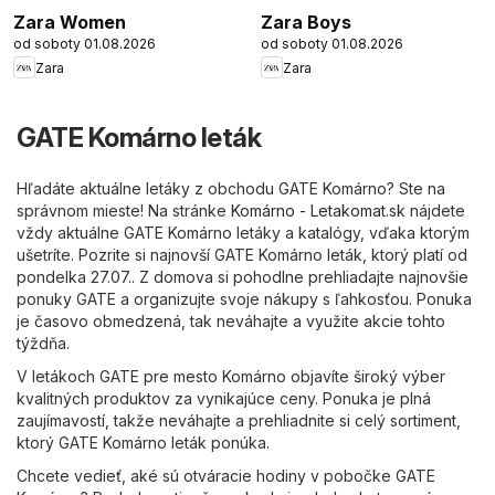
Zara Women
Zara Boys
od soboty 01.08.2026
od soboty 01.08.2026
Zara
Zara
GATE Komárno leták
Hľadáte aktuálne letáky z obchodu GATE Komárno? Ste na
správnom mieste! Na stránke
Komárno - Letakomat.sk
nájdete
vždy aktuálne GATE Komárno letáky a katalógy, vďaka ktorým
ušetríte. Pozrite si najnovší GATE Komárno leták, ktorý platí od
pondelka 27.07.. Z domova si pohodlne prehliadajte najnovšie
ponuky GATE a organizujte svoje nákupy s ľahkosťou. Ponuka
je časovo obmedzená, tak neváhajte a využite akcie tohto
týždňa.
V letákoch GATE pre mesto Komárno objavíte široký výber
kvalitných produktov za vynikajúce ceny. Ponuka je plná
zaujímavostí, takže neváhajte a prehliadnite si celý sortiment,
ktorý GATE Komárno leták ponúka.
Chcete vedieť, aké sú otváracie hodiny v pobočke GATE