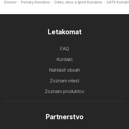
Domov
Ponuky Komárno
Odev, obuv a šport Komárno
GATE Komár
Letakomat
FAQ
Kontakt
Nahlásiť obsah
Zoznam miest
Zoznam produktov
Partnerstvo