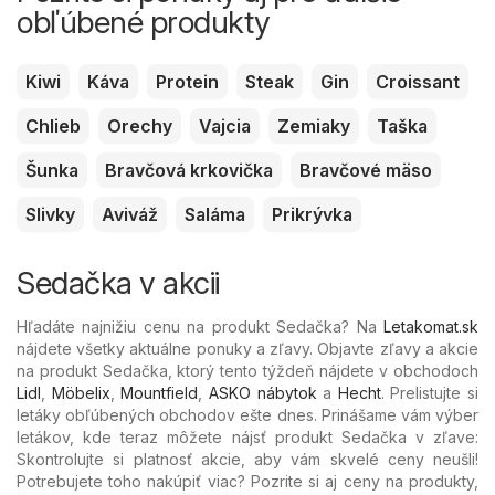
obľúbené produkty
Kiwi
Káva
Protein
Steak
Gin
Croissant
Chlieb
Orechy
Vajcia
Zemiaky
Taška
Šunka
Bravčová krkovička
Bravčové mäso
Slivky
Aviváž
Saláma
Prikrývka
Sedačka v akcii
Hľadáte najnižiu cenu na produkt Sedačka? Na
Letakomat.sk
nájdete všetky aktuálne ponuky a zľavy. Objavte zľavy a akcie
na produkt Sedačka, ktorý tento týždeň nájdete v obchodoch
Lidl
,
Möbelix
,
Mountfield
,
ASKO nábytok
a
Hecht
. Prelistujte si
letáky obľúbených
obchodov ešte dnes. Prinášame vám výber
letákov, kde teraz môžete nájsť produkt Sedačka v zľave:
Skontrolujte si platnosť akcie, aby vám skvelé ceny neušli!
Potrebujete toho nakúpiť viac? Pozrite si aj ceny na produkty,