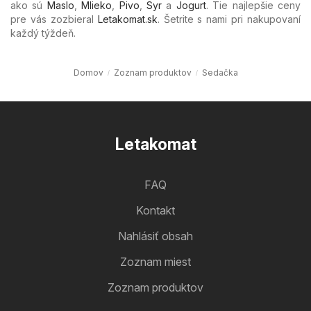
ako sú
Maslo
,
Mlieko
,
Pivo
,
Syr
a
Jogurt
. Tie najlepšie ceny
pre vás zozbieral
Letakomat.sk
. Šetrite s nami pri nakupovaní
každý týždeň.
Domov
Zoznam produktov
Sedačka
Letakomat
FAQ
Kontakt
Nahlásiť obsah
Zoznam miest
Zoznam produktov