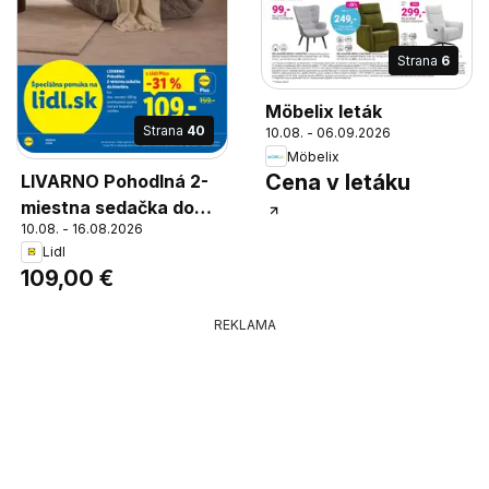
Strana
6
Möbelix leták
Strana
40
10.08. - 06.09.2026
Möbelix
Cena v letáku
LIVARNO Pohodlná 2-
miestna sedačka do
10.08. - 16.08.2026
interiéru, 2-miestna
Lidl
sedačka do interiéru,
109,00 €
max. nosnosť: 220 kg,
protišmyková spodná
REKLAMA
časť pre bezpečnú
stabilitu