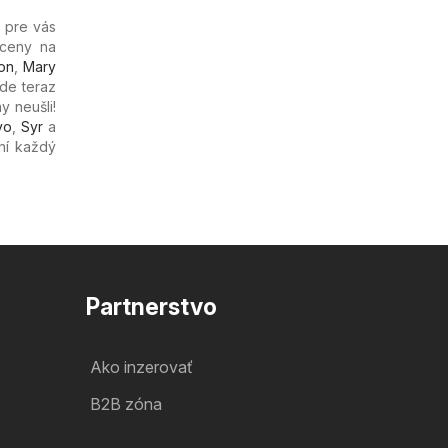
pre vás
 ceny na
on
,
Mary
kde teraz
y neušli!
vo
,
Syr
a
aní každý
Partnerstvo
Ako inzerovať
B2B zóna