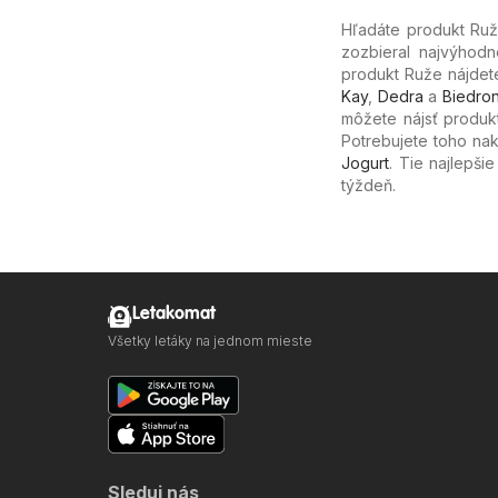
Hľadáte produkt Ruž
zozbieral najvýhodn
produkt Ruže nájdet
Kay
,
Dedra
a
Biedro
môžete nájsť produkt
Potrebujete toho nak
Jogurt
. Tie najlepši
týždeň.
Letakomat
Všetky letáky na jednom mieste
Sleduj nás