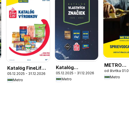
METRO
Katalóg
Katalóg FineLife
od štvrtka 01.
sprievodc
05.12.2025 - 31.12.2026
vlastných
05.12.2025 - 31.12.2026
výrobkov
Metro
Metro
Metro
značiek