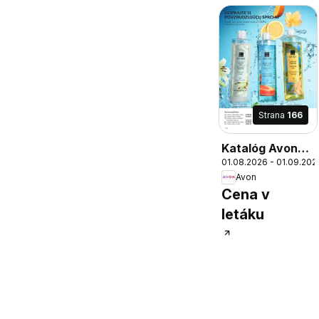
Strana
166
Katalóg Avon
01.08.2026 - 01.09.202
08 2026
Avon
Cena v
letáku