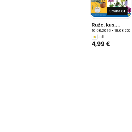
Strana
61
Ruže, kus,
10.08.2026 - 16.08.202
rózne farby, Ø
Lidl
kvetináča: 14
4,99 €
cm, výška: cca
31 - 35 cm