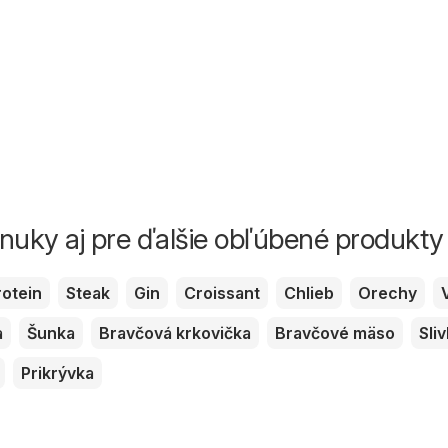
ponuky aj pre ďalšie obľúbené produkty
rotein
Steak
Gin
Croissant
Chlieb
Orechy
a
Šunka
Bravčová krkovička
Bravčové mäso
Sli
Prikrývka