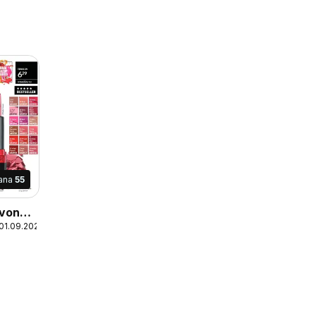
rana
55
Avon
 01.09.2026