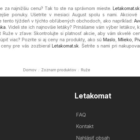
e za najnižšiu cenu? Tak to ste na správnom mieste.
Letakomat.sk
ejšie ponuky. Ušetrite v mesiaci August spolu s nami. Akciové
e tento týždeň v týchto obľúbených
obchodoch, ako napríklad:
Av
nka
. Videli ste ich najnovšie letáky? Prinášame vám výber letákov, 
 Ruže v zľave: Skontrolujte si platnosť akcie, aby vám skvelé cen
úpiť viac? Pozrite si aj ceny na produkty, ako sú
Maslo
,
Mlieko
,
Pi
e ceny pre vás zozbieral
Letakomat.sk
. Šetrite s nami pri nakupov
Domov
Zoznam produktov
Ruže
Letakomat
FAQ
Kontakt
Nahlásiť obsah