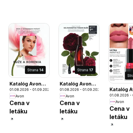
Strana
14
Strana
17
St
Katalóg Avon
Katalóg Avon
Katalóg 
6
01.08.2026 - 01.09.2026
01.08.2026 - 01.09.2026
08 2026
08 2026
01.08.2026 -
08 2026
Avon
Avon
Avon
Cena v
Cena v
Cena v
letáku
letáku
letáku