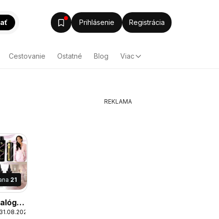
ať
Prihlásenie
Registrácia
Cestovanie
Ostatné
Blog
Viac
REKLAMA
rana
21
alóg
 31.08.2026
026