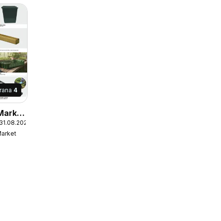
trana
4
Market
 31.08.2026
Market