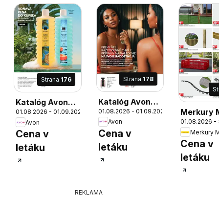
Strana
178
Strana
176
S
Katalóg Avon
Katalóg Avon
Merkury 
6
01.08.2026 - 01.09.2026
01.08.2026 - 01.09.2026
08 2026
08 2026
Avon
01.08.2026 -
Avon
záhrada
Cena v
Cena v
Merkury 
Cena v
letáku
letáku
letáku
REKLAMA