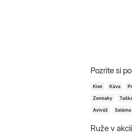
Pozrite si 
Kiwi
Káva
P
Zemiaky
Tašk
Aviváž
Saláma
Ruže v akcii