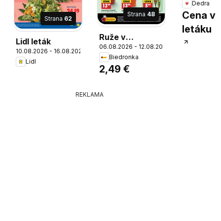
Dedra
Cena v
Strana
48
Strana
62
letáku
Ruže v
Lidl leták
06.08.2026 - 12.08.2026
kvetináči, Ruže
6
10.08.2026 - 16.08.2026
Biedronka
v kvetináči Ø 12
Lidl
2,49 €
cm, výška cca
27 – 33 cm
REKLAMA