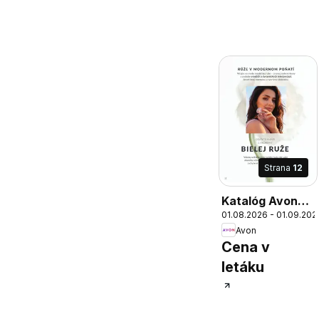
Strana
12
Katalóg Avon
01.08.2026 - 01.09.202
08 2026
Avon
Cena v
letáku