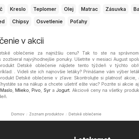
č
Kreslo
Teplomer
Olej
Matrac
Zásuvka
Ba
ed
Chipsy
Osvetlenie
Poťahy
enie v akcii
etské oblečenie za najnižšiu cenu? Tak to ste na správnom
 zozbieral najvýhodnejšie ponuky. Ušetrite v mesiaci August spol
rodukt Detské oblečenie nájdete tento týždeň v týchto ob
klad: . Videli ste ich najnovšie letáky? Prinášame vám výber let
rodukt Detské oblečenie v zľave: Skontrolujte si platnosť akcie,
hystáte sa na nákup a chcete ušetriť ešte viac? Pozrite si akcie aj
:
Maslo
,
Mlieko
,
Pivo
,
Syr
a
Jogurt
. Akciové ceny na všetky produk
eň.
Domov
Zoznam produktov
Detské oblečenie