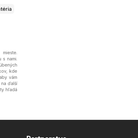
téria
 mieste.
u s nami.
ľúbených
ákov, kde
 aby vám
 na ďalší
ty hľadá