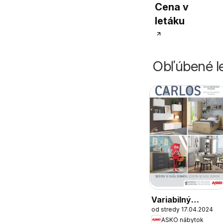
Cena v
letáku
Obľúbené le
Variabilný
od stredy 17.04.2024
program Carlos
ASKO nábytok