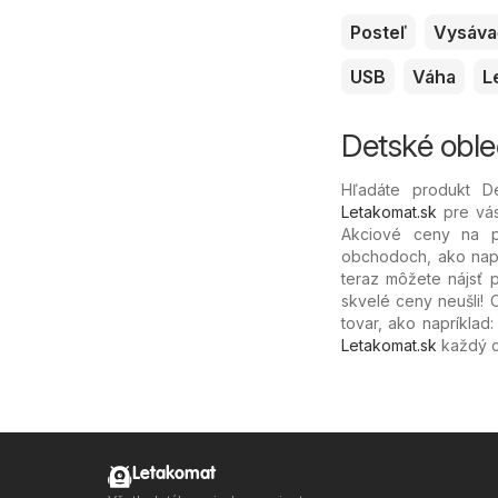
Posteľ
Vysáva
USB
Váha
L
Detské obleč
Hľadáte produkt D
Letakomat.sk
pre vás
Akciové ceny na p
obchodoch, ako naprí
teraz môžete nájsť p
skvelé ceny neušli! C
tovar, ako napríklad
Letakomat.sk
každý d
Letakomat