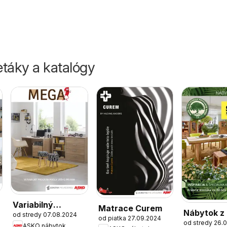
táky a katalógy
Variabilný
Matrace Curem
Nábytok z
od stredy 07.08.2024
program MEGA
od piatka 27.09.2024
od stredy 26.
ASKO nábytok