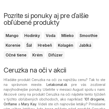
Pozrite si ponuky aj pre ďalšie
obľúbené produkty
Mango
Hodinky
Voda
Mlieko
Smoothie
Korenie
Šál
Hrebeň
Kolagén
Jablká
Očné tiene
Krém
Difúzer
Ceruzka na oči v akcii
Hľadáte produkt Ceruzka na oči za najnižšiu cenu? Tak to ste
na správnom mieste.
Letakomat.sk
pre vás zozbieral
najvýhodnejšie ponuky. Ušetrite v mesiaci August spolu s nami.
Akciové ceny na produkt Ceruzka na oči nájdete tento týždeň
v týchto obľúbených
obchodoch, ako napríklad:
101 drogerie
,
Oriflame
a
Mary Kay
. Videli ste ich najnovšie letáky? Prinášame
vám výber letákov, kde teraz môžete nájsť produkt Ceruzka