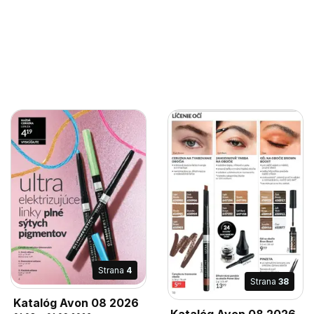
Strana
4
Strana
38
Katalóg Avon 08 2026