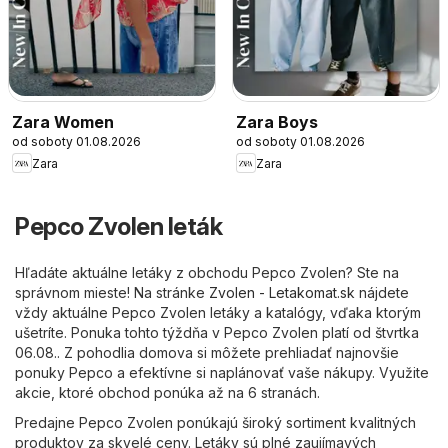
Zara Women
Zara Boys
od soboty 01.08.2026
od soboty 01.08.2026
Zara
Zara
Pepco Zvolen leták
Hľadáte aktuálne letáky z obchodu Pepco Zvolen? Ste na
správnom mieste! Na stránke
Zvolen - Letakomat.sk
nájdete
vždy aktuálne Pepco Zvolen letáky a katalógy, vďaka ktorým
ušetríte. Ponuka tohto týždňa v Pepco Zvolen platí od štvrtka
06.08.. Z pohodlia domova si môžete prehliadať najnovšie
ponuky Pepco a efektívne si naplánovať vaše nákupy. Využite
akcie, ktoré obchod ponúka až na 6 stranách.
Predajne Pepco Zvolen ponúkajú široký sortiment kvalitných
produktov za skvelé ceny. Letáky sú plné zaujímavých