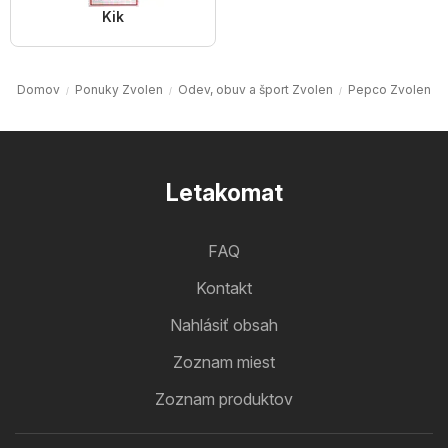
Kik
Domov
Ponuky Zvolen
Odev, obuv a šport Zvolen
Pepco Zvolen
Letakomat
FAQ
Kontakt
Nahlásiť obsah
Zoznam miest
Zoznam produktov