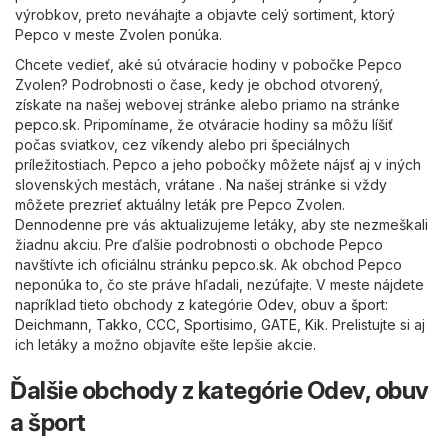
výrobkov, preto neváhajte a objavte celý sortiment, ktorý
Pepco v meste Zvolen ponúka.
Chcete vedieť, aké sú otváracie hodiny v pobočke Pepco
Zvolen? Podrobnosti o čase, kedy je obchod otvorený,
získate na našej webovej stránke alebo priamo na stránke
pepco.sk
. Pripomíname, že otváracie hodiny sa môžu líšiť
počas sviatkov, cez víkendy alebo pri špeciálnych
príležitostiach. Pepco a jeho pobočky môžete nájsť aj v iných
slovenských mestách, vrátane . Na našej stránke si vždy
môžete prezrieť aktuálny leták pre Pepco Zvolen.
Dennodenne pre vás aktualizujeme letáky, aby ste nezmeškali
žiadnu akciu. Pre ďalšie podrobnosti o obchode Pepco
navštívte ich oficiálnu stránku
pepco.sk
. Ak obchod Pepco
neponúka to, čo ste práve hľadali, nezúfajte. V meste nájdete
napríklad tieto obchody z kategórie
Odev, obuv a šport
:
Deichmann
,
Takko
,
CCC
,
Sportisimo
,
GATE
,
Kik
. Prelistujte si aj
ich letáky a možno objavíte ešte lepšie akcie.
Ďalšie obchody z kategórie Odev, obuv
a šport