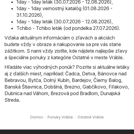
1day - 1day leták (30.07.2026 - 12.08.2026)
,
1day - 1day vernostný katalóg (01.08.2026 -
31.10.2026)
,
1day - 1day leták (30.07.2026 - 12.08.2026)
,
Tchibo - Tchibo leták (od pondelka 27.07.2026)
.
Vďaka aktuálnym informáciám o zľavách a akciách
budete vždy v obraze a nakupovanie sa pre vás stane
zážitkom. S nami vždy zistíte, kde nájdete najlepšie zľavy
a špeciálne ponuky z kategórie Ostatné v meste Vráble.
Hľadáte viac výhodných ponúk? Pozrite si aktuálne letáky
aj z ďalších miest, napríklad:
Čadca
,
Detva
,
Bánovce nad
Bebravou
,
Bytča
,
Dolný Kubín
,
Bardejov
,
Čierny Balog
,
Banská Štiavnica
,
Dobšiná
,
Brezno
,
Gabčíkovo
,
Fiľakovo
,
Dubnica nad Váhom
,
Brezová pod Bradlom
,
Dunajská
Streda
.
Domov
Ponuky Vráble
Ostatné Vráble