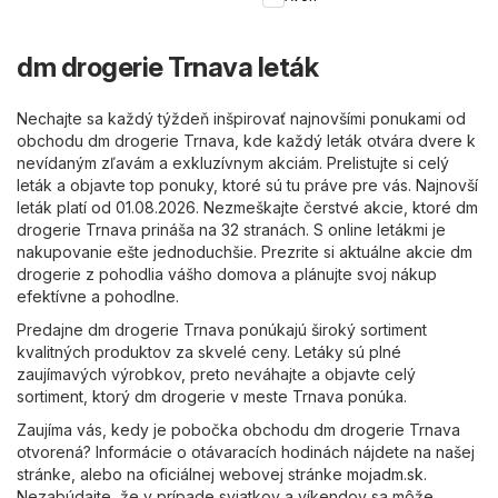
dm drogerie Trnava leták
Nechajte sa každý týždeň inšpirovať najnovšími ponukami od
obchodu dm drogerie Trnava, kde každý leták otvára dvere k
nevídaným zľavám a exkluzívnym akciám. Prelistujte si celý
leták a objavte top ponuky, ktoré sú tu práve pre vás. Najnovší
leták platí od 01.08.2026. Nezmeškajte čerstvé akcie, ktoré dm
drogerie Trnava prináša na 32 stranách. S online letákmi je
nakupovanie ešte jednoduchšie. Prezrite si aktuálne akcie dm
drogerie z pohodlia vášho domova a plánujte svoj nákup
efektívne a pohodlne.
Predajne dm drogerie Trnava ponúkajú široký sortiment
kvalitných produktov za skvelé ceny. Letáky sú plné
zaujímavých výrobkov, preto neváhajte a objavte celý
sortiment, ktorý dm drogerie v meste Trnava ponúka.
Zaujíma vás, kedy je pobočka obchodu dm drogerie Trnava
otvorená? Informácie o otávaracích hodinách nájdete na našej
stránke, alebo na oficiálnej webovej stránke
mojadm.sk
.
Nezabúdajte, že v prípade sviatkov a víkendov sa môže