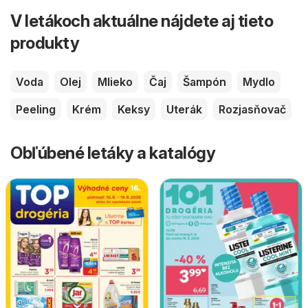
V letákoch aktuálne nájdete aj tieto
produkty
Voda
Olej
Mlieko
Čaj
Šampón
Mydlo
Peeling
Krém
Keksy
Uterák
Rozjasňovač
Obľúbené letáky a katalógy