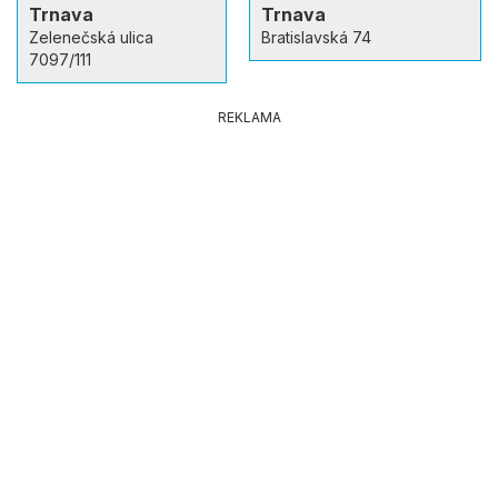
Trnava
Trnava
Zelenečská ulica
Bratislavská 74
7097/111
REKLAMA