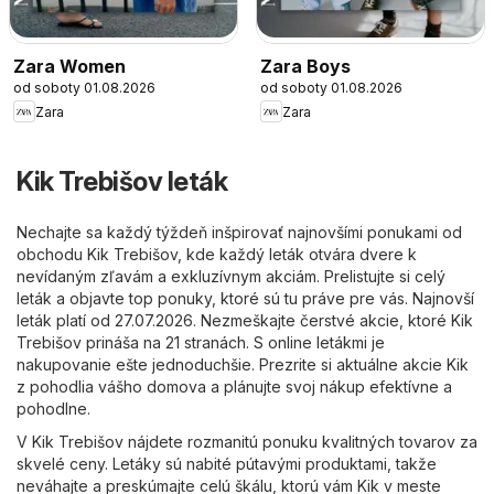
Zara Women
Zara Boys
od soboty 01.08.2026
od soboty 01.08.2026
Zara
Zara
Kik Trebišov leták
Nechajte sa každý týždeň inšpirovať najnovšími ponukami od
obchodu Kik Trebišov, kde každý leták otvára dvere k
nevídaným zľavám a exkluzívnym akciám. Prelistujte si celý
leták a objavte top ponuky, ktoré sú tu práve pre vás. Najnovší
leták platí od 27.07.2026. Nezmeškajte čerstvé akcie, ktoré Kik
Trebišov prináša na 21 stranách. S online letákmi je
nakupovanie ešte jednoduchšie. Prezrite si aktuálne akcie Kik
z pohodlia vášho domova a plánujte svoj nákup efektívne a
pohodlne.
V Kik Trebišov nájdete rozmanitú ponuku kvalitných tovarov za
skvelé ceny. Letáky sú nabité pútavými produktami, takže
neváhajte a preskúmajte celú škálu, ktorú vám Kik v meste