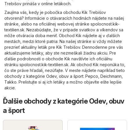
Trebišov prináša v online letákoch.
Zaujíma vás, kedy je pobočka obchodu Kik Trebišov
otvorená? Informácie o otávaracích hodinách nájdete na našej
stránke, alebo na oficiálnej webovej stránke
spolocnost.kik-
textilien.sk
. Nezabúdajte, že v prípade sviatkov a víkendov sa
môže otváracia doba meniť. Obchod Kik nájdete aj v ďalších
mestách, medzi ktoré patria: Na našej stránke si vždy môžete
prezrieť aktuálny leták pre Kik Trebišov. Dennodenne pre vás
aktualizujeme letáky, aby ste nezmeškali žiadnu akciu. Pre
ďalšie podrobnosti o obchode Kik navštívte ich oficiálnu
stránku
spolocnost.kik-textilien.sk
. Ak obchod Kik neponúka to,
čo ste práve hľadali, nezúfajte. V meste nájdete napríklad tieto
obchody z kategórie
Odev, obuv a šport
:
Pepco
,
Deichmann
,
Takko
. Prelistujte si aj ich letáky a možno objavíte ešte lepšie
akcie.
Ďalšie obchody z kategórie Odev, obuv
a šport