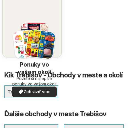
Ponuky vo
vašom okolí
Kik Trebišov - Obchody v meste a okolí
Pozrite si najlepšie
ponuky vo vašom okolí
Trebišov
Zobraziť viac
Ďalšie obchody v meste Trebišov