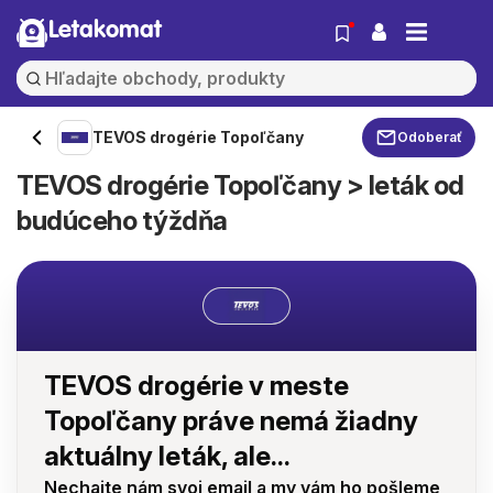
Letakomat
TEVOS drogérie Topoľčany
Odoberať
TEVOS drogérie Topoľčany > leták od
budúceho týždňa
TEVOS drogérie v meste
Topoľčany práve nemá žiadny
aktuálny leták, ale...
Nechajte nám svoj email a my vám ho pošleme