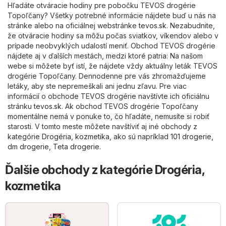
Hľadáte otváracie hodiny pre pobočku TEVOS drogérie
Topoľčany? Všetky potrebné informácie nájdete buď u nás na
stránke alebo na oficiálnej webstránke
tevos.sk
. Nezabudnite,
že otváracie hodiny sa môžu počas sviatkov, víkendov alebo v
prípade neobvyklých udalostí meniť. Obchod TEVOS drogérie
nájdete aj v ďalších mestách, medzi ktoré patria: Na našom
webe si môžete byť istí, že nájdete vždy aktuálny leták TEVOS
drogérie Topoľčany. Dennodenne pre vás zhromažďujeme
letáky, aby ste nepremeškali ani jednu zľavu. Pre viac
informácií o obchode TEVOS drogérie navštívte ich oficiálnu
stránku
tevos.sk
. Ak obchod TEVOS drogérie Topoľčany
momentálne nemá v ponuke to, čo hľadáte, nemusíte si robiť
starosti. V tomto meste môžete navštíviť aj iné obchody z
kategórie
Drogéria, kozmetika
, ako sú napríklad
101 drogerie
,
dm drogerie
,
Teta drogerie
.
Ďalšie obchody z kategórie Drogéria,
kozmetika