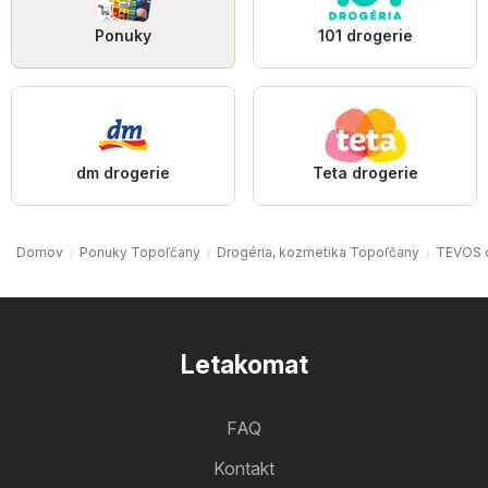
Ponuky
101 drogerie
dm drogerie
Teta drogerie
Domov
Ponuky Topoľčany
Drogéria, kozmetika Topoľčany
TEVOS d
Letakomat
FAQ
Kontakt