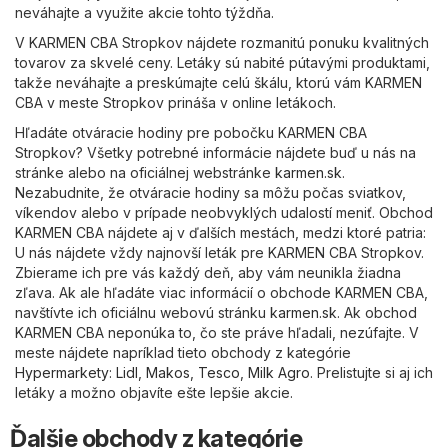
neváhajte a využite akcie tohto týždňa.
V KARMEN CBA Stropkov nájdete rozmanitú ponuku kvalitných
tovarov za skvelé ceny. Letáky sú nabité pútavými produktami,
takže neváhajte a preskúmajte celú škálu, ktorú vám KARMEN
CBA v meste Stropkov prináša v online letákoch.
Hľadáte otváracie hodiny pre pobočku KARMEN CBA
Stropkov? Všetky potrebné informácie nájdete buď u nás na
stránke alebo na oficiálnej webstránke
karmen.sk
.
Nezabudnite, že otváracie hodiny sa môžu počas sviatkov,
víkendov alebo v prípade neobvyklých udalostí meniť. Obchod
KARMEN CBA nájdete aj v ďalších mestách, medzi ktoré patria:
U nás nájdete vždy najnovší leták pre KARMEN CBA Stropkov.
Zbierame ich pre vás každý deň, aby vám neunikla žiadna
zľava. Ak ale hľadáte viac informácií o obchode KARMEN CBA,
navštívte ich oficiálnu webovú stránku
karmen.sk
. Ak obchod
KARMEN CBA neponúka to, čo ste práve hľadali, nezúfajte. V
meste nájdete napríklad tieto obchody z kategórie
Hypermarkety
:
Lidl
,
Makos
,
Tesco
,
Milk Agro
. Prelistujte si aj ich
letáky a možno objavíte ešte lepšie akcie.
Ďalšie obchody z kategórie