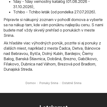
1day - 1day vernostný katalóg (01.08.2026 -
31.10.2026)
,
Tchibo - Tchibo leták (od pondelka 27.07.2026)
.
Pripravte si nákupný zoznam v pohodlí domova a vyberte
sa na nákup tam, kde vám ponúknu najlepšiu cenu. S nami
budete mať vždy skvelý prehľad o ponukách v meste
Snina.
Ak hľadáte viac výhodných ponúk, pozrite si aj ponuky z
ďalších miest, napríklad z mesta
Čadca
,
Detva
,
Bánovce
nad Bebravou
,
Bytča
,
Dolný Kubín
,
Bardejov
,
Čierny
Balog
,
Banská Štiavnica
,
Dobšiná
,
Brezno
,
Gabčíkovo
,
Fiľakovo
,
Dubnica nad Váhom
,
Brezová pod Bradlom
,
Dunajská Streda
.
Domov
Ponuky Snina
Ostatné Snina