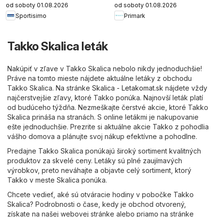
od soboty 01.08.2026
od soboty 01.08.2026
Sportisimo
Primark
Takko Skalica leták
Nakúpiť v zľave v Takko Skalica nebolo nikdy jednoduchšie!
Práve na tomto mieste nájdete aktuálne letáky z obchodu
Takko Skalica. Na stránke
Skalica - Letakomat.sk
nájdete vždy
najčerstvejšie zľavy, ktoré Takko ponúka. Najnovší leták platí
od budúceho týždňa. Nezmeškajte čerstvé akcie, ktoré Takko
Skalica prináša na stranách. S online letákmi je nakupovanie
ešte jednoduchšie. Prezrite si aktuálne akcie Takko z pohodlia
vášho domova a plánujte svoj nákup efektívne a pohodlne.
Predajne Takko Skalica ponúkajú široký sortiment kvalitných
produktov za skvelé ceny. Letáky sú plné zaujímavých
výrobkov, preto neváhajte a objavte celý sortiment, ktorý
Takko v meste Skalica ponúka.
Chcete vedieť, aké sú otváracie hodiny v pobočke Takko
Skalica? Podrobnosti o čase, kedy je obchod otvorený,
získate na našej webovej stránke alebo priamo na stránke