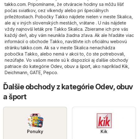
takko.com
. Pripomíname, že otváracie hodiny sa môžu líšiť
počas sviatkov, cez víkendy alebo pri špeciálnych
príležitostiach. Pobočky Takko nájdete nielen v meste Skalica,
ale aj v iných slovenských mestách, vrátane . U nás nájdete
vždy najnovší leták pre Takko Skalica. Zbierame ich pre vás
každý deň, aby vám neunikla žiadna zľava. Ak ale hľadáte viac
informácií o obchode Takko, navštívte ich oficiálnu webovú
stránku
takko.com
. Ak sa v meste Skalica nenachádza
pobočka Takko, alebo nemá v akcii to, čo ste potrebovali,
nezúfajte. Vo vašom meste sú k dispozícii aj ďalšie obchody
patriace do kategórie
Odev, obuv a šport
, ako napríklad
Kik
,
Deichmann
,
GATE
,
Pepco
.
Ďalšie obchody z kategórie Odev, obuv
a šport
Ponuky
Kik