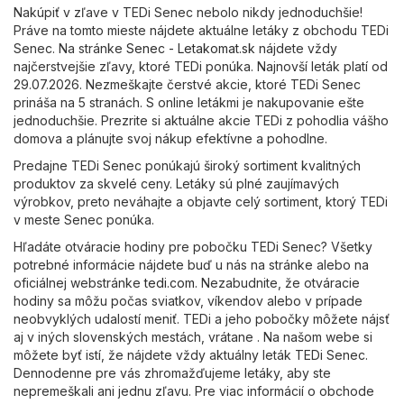
Nakúpiť v zľave v TEDi Senec nebolo nikdy jednoduchšie!
Práve na tomto mieste nájdete aktuálne letáky z obchodu TEDi
Senec. Na stránke
Senec - Letakomat.sk
nájdete vždy
najčerstvejšie zľavy, ktoré TEDi ponúka. Najnovší leták platí od
29.07.2026. Nezmeškajte čerstvé akcie, ktoré TEDi Senec
prináša na 5 stranách. S online letákmi je nakupovanie ešte
jednoduchšie. Prezrite si aktuálne akcie TEDi z pohodlia vášho
domova a plánujte svoj nákup efektívne a pohodlne.
Predajne TEDi Senec ponúkajú široký sortiment kvalitných
produktov za skvelé ceny. Letáky sú plné zaujímavých
výrobkov, preto neváhajte a objavte celý sortiment, ktorý TEDi
v meste Senec ponúka.
Hľadáte otváracie hodiny pre pobočku TEDi Senec? Všetky
potrebné informácie nájdete buď u nás na stránke alebo na
oficiálnej webstránke
tedi.com
. Nezabudnite, že otváracie
hodiny sa môžu počas sviatkov, víkendov alebo v prípade
neobvyklých udalostí meniť. TEDi a jeho pobočky môžete nájsť
aj v iných slovenských mestách, vrátane . Na našom webe si
môžete byť istí, že nájdete vždy aktuálny leták TEDi Senec.
Dennodenne pre vás zhromažďujeme letáky, aby ste
nepremeškali ani jednu zľavu. Pre viac informácií o obchode