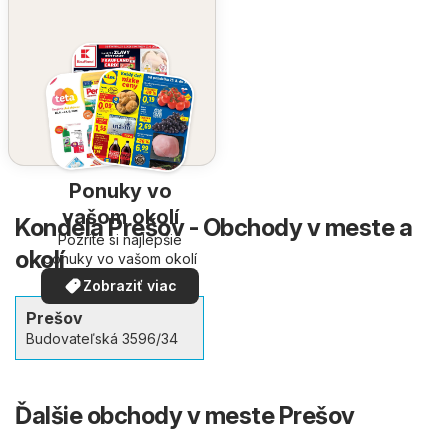
Ponuky vo
vašom okolí
Kondela Prešov - Obchody v meste a
Pozrite si najlepšie
okolí
ponuky vo vašom okolí
Zobraziť viac
Prešov
Budovateľská 3596/34
Ďalšie obchody v meste Prešov