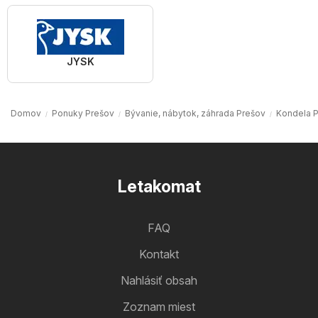
JYSK
Domov
Ponuky Prešov
Bývanie, nábytok, záhrada Prešov
Kondela 
Letakomat
FAQ
Kontakt
Nahlásiť obsah
Zoznam miest