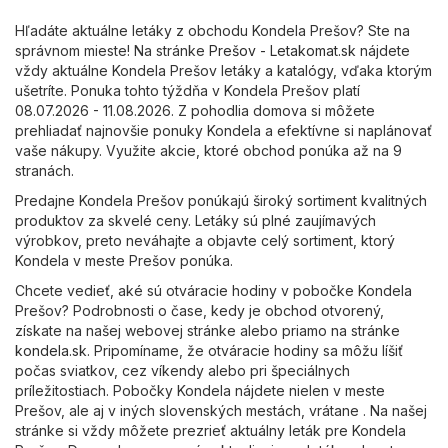
Hľadáte aktuálne letáky z obchodu Kondela Prešov? Ste na
správnom mieste! Na stránke
Prešov - Letakomat.sk
nájdete
vždy aktuálne Kondela Prešov letáky a katalógy, vďaka ktorým
ušetríte. Ponuka tohto týždňa v Kondela Prešov platí
08.07.2026 - 11.08.2026. Z pohodlia domova si môžete
prehliadať najnovšie ponuky Kondela a efektívne si naplánovať
vaše nákupy. Využite akcie, ktoré obchod ponúka až na 9
stranách.
Predajne Kondela Prešov ponúkajú široký sortiment kvalitných
produktov za skvelé ceny. Letáky sú plné zaujímavých
výrobkov, preto neváhajte a objavte celý sortiment, ktorý
Kondela v meste Prešov ponúka.
Chcete vedieť, aké sú otváracie hodiny v pobočke Kondela
Prešov? Podrobnosti o čase, kedy je obchod otvorený,
získate na našej webovej stránke alebo priamo na stránke
kondela.sk
. Pripomíname, že otváracie hodiny sa môžu líšiť
počas sviatkov, cez víkendy alebo pri špeciálnych
príležitostiach. Pobočky Kondela nájdete nielen v meste
Prešov, ale aj v iných slovenských mestách, vrátane . Na našej
stránke si vždy môžete prezrieť aktuálny leták pre Kondela