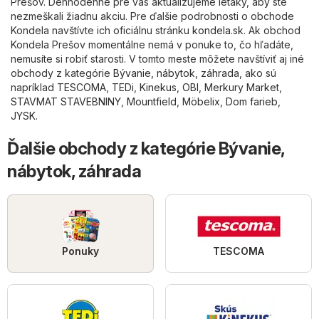
Prešov. Dennodenne pre vás aktualizujeme letáky, aby ste
nezmeškali žiadnu akciu. Pre ďalšie podrobnosti o obchode
Kondela navštívte ich oficiálnu stránku
kondela.sk
. Ak obchod
Kondela Prešov momentálne nemá v ponuke to, čo hľadáte,
nemusíte si robiť starosti. V tomto meste môžete navštíviť aj iné
obchody z kategórie
Bývanie, nábytok, záhrada
, ako sú
napríklad
TESCOMA
,
TEDi
,
Kinekus
,
OBI
,
Merkury Market
,
STAVMAT STAVEBNINY
,
Mountfield
,
Möbelix
,
Dom farieb
,
JYSK
.
Ďalšie obchody z kategórie Bývanie,
nábytok, záhrada
Ponuky
TESCOMA