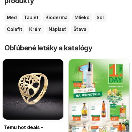
produkty
Med
Tablet
Bioderma
Mlieko
Soľ
Colafit
Krém
Náplasť
Šťava
Obľúbené letáky a katalógy
Temu hot deals –