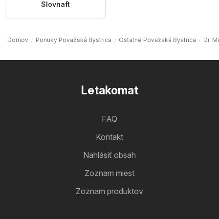
Slovnaft
Domov
Ponuky Považská Bystrica
Ostatné Považská Bystrica
Dr. M
Letakomat
FAQ
Kontakt
Nahlásiť obsah
Zoznam miest
Zoznam produktov