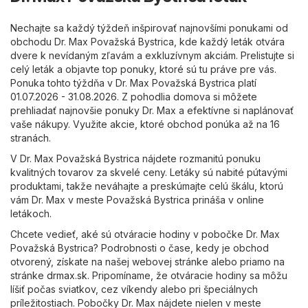
Nechajte sa každý týždeň inšpirovať najnovšími ponukami od
obchodu Dr. Max Považská Bystrica, kde každý leták otvára
dvere k nevídaným zľavám a exkluzívnym akciám. Prelistujte si
celý leták a objavte top ponuky, ktoré sú tu práve pre vás.
Ponuka tohto týždňa v Dr. Max Považská Bystrica platí
01.07.2026 - 31.08.2026. Z pohodlia domova si môžete
prehliadať najnovšie ponuky Dr. Max a efektívne si naplánovať
vaše nákupy. Využite akcie, ktoré obchod ponúka až na 16
stranách.
V Dr. Max Považská Bystrica nájdete rozmanitú ponuku
kvalitných tovarov za skvelé ceny. Letáky sú nabité pútavými
produktami, takže neváhajte a preskúmajte celú škálu, ktorú
vám Dr. Max v meste Považská Bystrica prináša v online
letákoch.
Chcete vedieť, aké sú otváracie hodiny v pobočke Dr. Max
Považská Bystrica? Podrobnosti o čase, kedy je obchod
otvorený, získate na našej webovej stránke alebo priamo na
stránke
drmax.sk
. Pripomíname, že otváracie hodiny sa môžu
líšiť počas sviatkov, cez víkendy alebo pri špeciálnych
príležitostiach. Pobočky Dr. Max nájdete nielen v meste