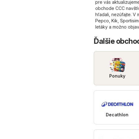
pre vás aktualizujeme
obchode CCC navštívt
hľadali, nezúfajte. V
Pepco
,
Kik
,
Sportisi
letáky a možno objaví
Ďalšie obchod
Ponuky
Decathlon