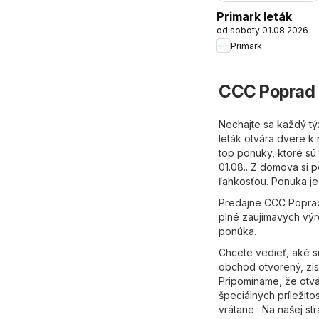
Primark leták
od soboty 01.08.2026
Primark
CCC Poprad 
Nechajte sa každý t
leták otvára dvere k 
top ponuky, ktoré sú 
01.08.. Z domova si 
ľahkosťou. Ponuka je
Predajne CCC Poprad 
plné zaujímavých výr
ponúka.
Chcete vedieť, aké 
obchod otvorený, zís
Pripomíname, že otvá
špeciálnych príležit
vrátane . Na našej s