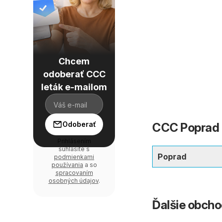
Chcem
odoberať CCC
leták e-mailom
Odoberať
CCC Poprad -
Prihlásením
súhlasíte s
Poprad
podmienkami
používania
a so
spracovaním
osobných údajov
.
Ďalšie obch