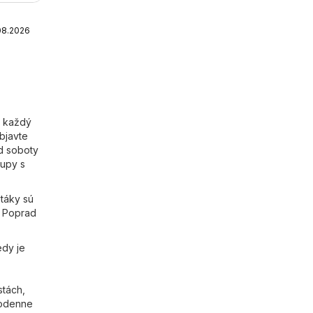
08.2026
e každý
objavte
od soboty
kupy s
táky sú
e Poprad
edy je
stách,
nodenne