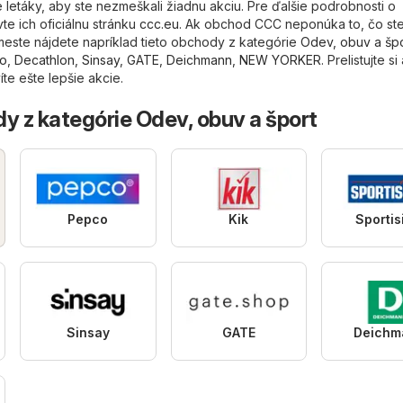
 letáky, aby ste nezmeškali žiadnu akciu. Pre ďalšie podrobnosti o
e ich oficiálnu stránku
ccc.eu
. Ak obchod CCC neponúka to, čo st
 meste nájdete napríklad tieto obchody z kategórie
Odev, obuv a špo
mo
,
Decathlon
,
Sinsay
,
GATE
,
Deichmann
,
NEW YORKER
. Prelistujte si 
te ešte lepšie akcie.
y z kategórie Odev, obuv a šport
Pepco
Kik
Sporti
Sinsay
GATE
Deichm