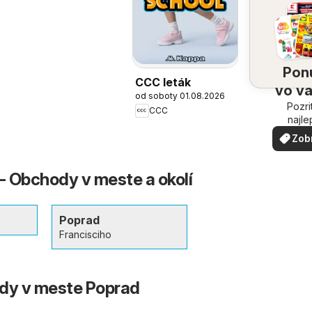
Pon
CCC leták
vo v
od soboty 01.08.2026
Pozri
oko
CCC
najle
ponuk
Zob
vašom 
via
 Obchody v meste a okolí
Poprad
Francisciho
ody v meste Poprad