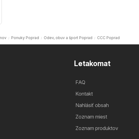
mov
Ponuky Poprad
Odev, obuv a šport Poprad
CCC Poprad
Letakomat
FAQ
Kontakt
Nahlásiť obsah
Zoznam miest
Zoznam produktov