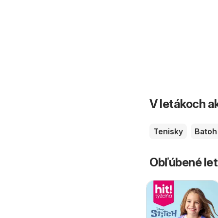
V letákoch ak
Tenisky
Batoh
Obľúbené let