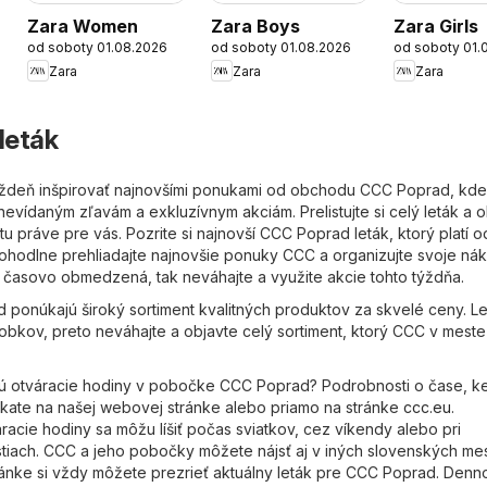
Zara Women
Zara Boys
Zara Girls
od soboty 01.08.2026
od soboty 01.08.2026
od soboty 01.
Zara
Zara
Zara
leták
ýždeň inšpirovať najnovšími ponukami od obchodu CCC Poprad, kd
nevídaným zľavám a exkluzívnym akciám. Prelistujte si celý leták a 
tu práve pre vás. Pozrite si najnovší CCC Poprad leták, ktorý platí 
pohodlne prehliadajte najnovšie ponuky CCC a organizujte svoje ná
 časovo obmedzená, tak neváhajte a využite akcie tohto týždňa.
ponúkajú široký sortiment kvalitných produktov za skvelé ceny. Le
obkov, preto neváhajte a objavte celý sortiment, ktorý CCC v mest
sú otváracie hodiny v pobočke CCC Poprad? Podrobnosti o čase, k
kate na našej webovej stránke alebo priamo na stránke
ccc.eu
.
racie hodiny sa môžu líšiť počas sviatkov, cez víkendy alebo pri
ostiach. CCC a jeho pobočky môžete nájsť aj v iných slovenských me
tránke si vždy môžete prezrieť aktuálny leták pre CCC Poprad. Den