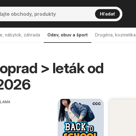
Hľadať
e, nábytok, záhrada
Odev, obuv a šport
Drogéria, kozmetika
prad > leták od
.2026
KLAMA