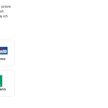
e práve
rt
:
aj ich
simo
ann