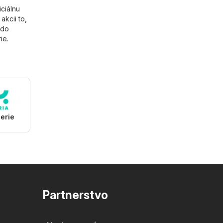
ciálnu
kcii to,
 do
rie
.
erie
Partnerstvo