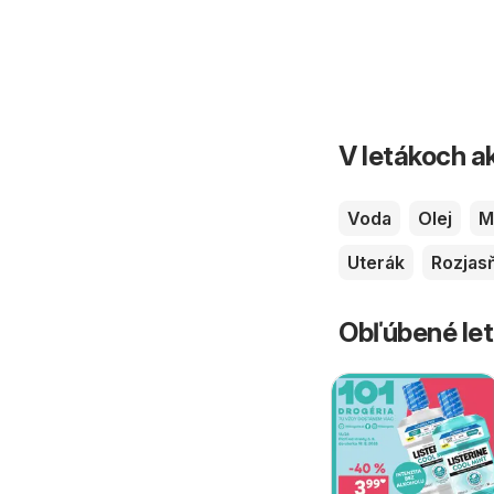
V letákoch ak
Voda
Olej
M
Uterák
Rozjas
Obľúbené let