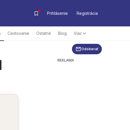
Prihlásenie
Registrácia
a
Cestovanie
Ostatné
Blog
Viac
Odoberať
d
REKLAMA