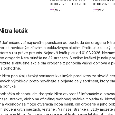
01.08.2026 - 01.09.2026
01.08.2026 - 
2026
Focus 08 
Avon
Avon
itra leták
ždeň inšpirovať najnovšími ponukami od obchodu dm drogerie Nitra
ere k nevídaným zľavám a exkluzívnym akciám. Prelistujte si celý le
toré sú tu práve pre vás. Najnovší leták platí od 01.08.2026. Nezme
dm drogerie Nitra prináša na 32 stranách. S online letákmi je nakupo
rezrite si aktuálne akcie dm drogerie z pohodlia vášho domova a pl
 a pohodlne.
 Nitra ponúkajú široký sortiment kvalitných produktov za skvelé ce
mavých výrobkov, preto neváhajte a objavte celý sortiment, ktorý dm
ra ponúka.
 pobočka obchodu dm drogerie Nitra otvorená? Informácie o otávar
našej stránke, alebo na oficiálnej webovej stránke
mojadm.sk
. Neza
v a víkendov sa môže otváracia doba meniť. dm drogerie a jeho po
ých slovenských mestách, vrátane . Na našej stránke si vždy môžete 
m drogerie Nitra. Dennodenne pre vás aktualizujeme letáky, aby ste