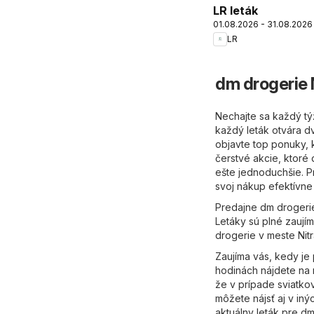
LR leták
01.08.2026 - 31.08.2026
LR
dm drogerie N
Nechajte sa každý tý
každý leták otvára dv
objavte top ponuky, k
čerstvé akcie, ktoré 
ešte jednoduchšie. P
svoj nákup efektívne
Predajne dm drogerie
Letáky sú plné zaují
drogerie v meste Nit
Zaujíma vás, kedy je
hodinách nájdete na 
že v prípade sviatko
môžete nájsť aj v in
aktuálny leták pre d