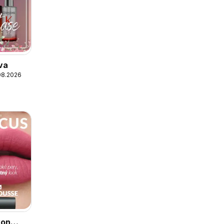
va
08.2026
von