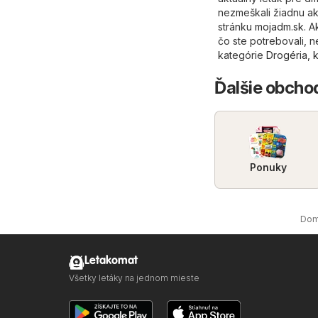
nezmeškali žiadnu ak
stránku
mojadm.sk
. 
čo ste potrebovali, n
kategórie
Drogéria, 
Ďalšie obchod
Ponuky
Do
Letakomat
Všetky letáky na jednom mieste