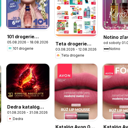
101 drogerie
Notino zľa
05.08.2026 - 18.08.2026
od soboty 01.
inšpiruj sa našou
Teta drogerie
101 drogerie
Notino
03.08.2026 - 12.08.2026
Emilie
leták
Teta drogerie
Dedra katalóg
01.08.2026 - 31.08.2026
august 2026
Dedra
Katalóg Avon 08
Katalóg A