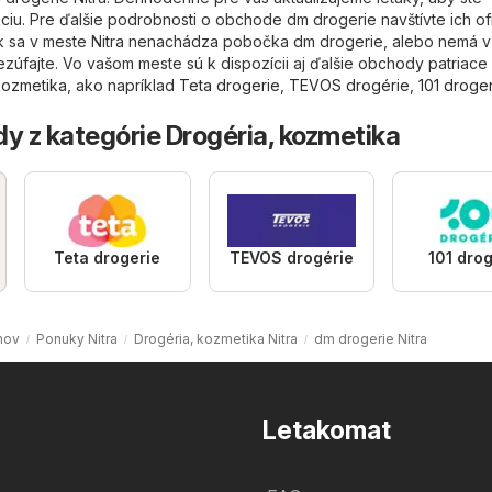
ciu. Pre ďalšie podrobnosti o obchode dm drogerie navštívte ich ofi
Ak sa v meste Nitra nenachádza pobočka dm drogerie, alebo nemá v a
ezúfajte. Vo vašom meste sú k dispozícii aj ďalšie obchody patriace
kozmetika
, ako napríklad
Teta drogerie
,
TEVOS drogérie
,
101 droge
y z kategórie Drogéria, kozmetika
Teta drogerie
TEVOS drogérie
101 drog
mov
Ponuky Nitra
Drogéria, kozmetika Nitra
dm drogerie Nitra
Letakomat