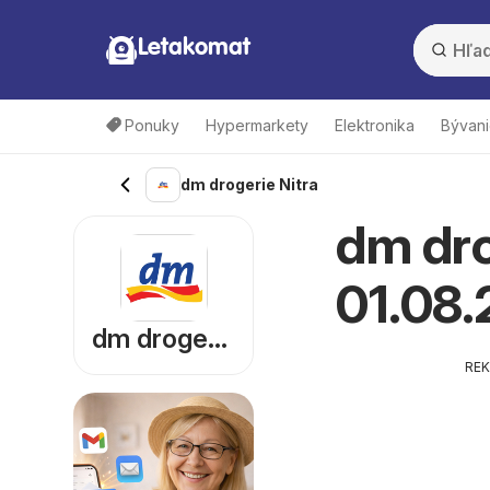
Letakomat
Ponuky
Hypermarkety
Elektronika
Bývani
dm drogerie Nitra
dm dro
01.08
dm drogerie
RE