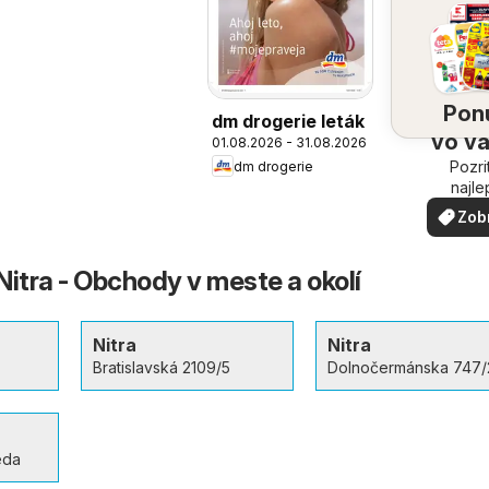
Pon
dm drogerie leták
vo v
01.08.2026 - 31.08.2026
Pozri
oko
dm drogerie
najle
ponuk
Zob
vašom 
via
Nitra - Obchody v meste a okolí
Nitra
Nitra
Bratislavská 2109/5
Dolnočermánska 747/
eda