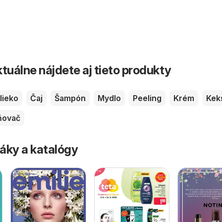
tuálne nájdete aj tieto produkty
lieko
Čaj
Šampón
Mydlo
Peeling
Krém
Kek
ňovač
áky a katalógy