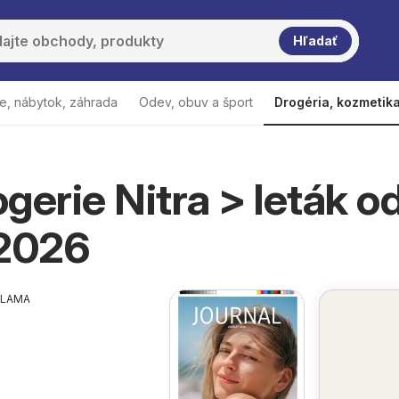
Hľadať
e, nábytok, záhrada
Odev, obuv a šport
Drogéria, kozmetik
gerie Nitra > leták o
.2026
KLAMA