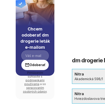
Chcem
odoberať dm
drogerie leták
e-mailom
dm drogerie 
Odoberať
Prihlásením
Nitra
súhlasíte s
Akademická 598/1
podmienkami
používania
a so
spracovaním
osobných údajov
.
Nitra
Hviezdoslavova tri