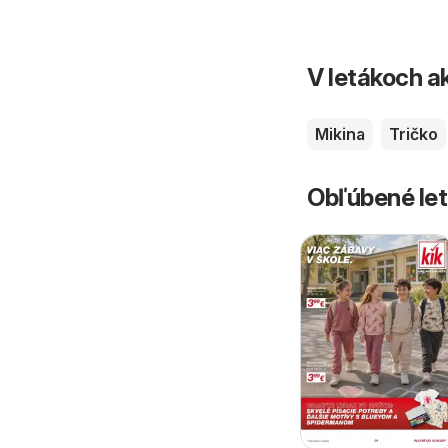
V letákoch ak
Mikina
Tričko
Obľúbené let