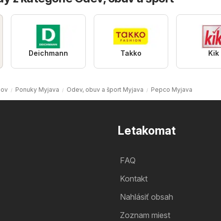
Deichmann
Takko
Kik
ov
Ponuky Myjava
Odev, obuv a šport Myjava
Pepco Myjava
Letakomat
FAQ
Kontakt
Nahlásiť obsah
Zoznam miest