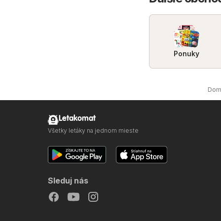
Ponuky
Dom
Letakomat
Všetky letáky na jednom mieste
Sleduj nás