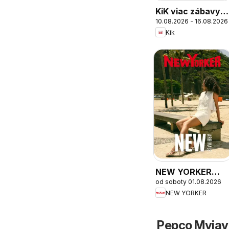
KiK viac zábavy v
10.08.2026 - 16.08.2026
škole
Kik
NEW YORKER
od soboty 01.08.2026
výpredaj
NEW YORKER
Pepco Myjav