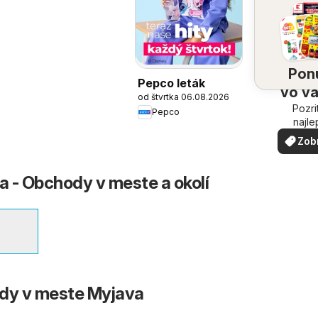
Pon
Pepco leták
vo v
od štvrtka 06.08.2026
Pozri
oko
Pepco
najle
ponuk
Zob
vašom 
via
 - Obchody v meste a okolí
ody v meste Myjava