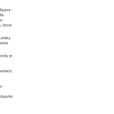
Myjava -
te.
te
, ktoré
Letáky
meste
kedy je
mestách,
co
 objavíte