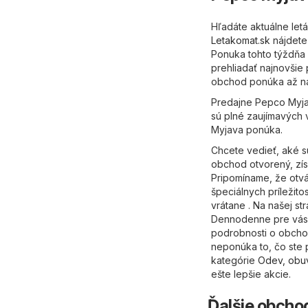
Hľadáte aktuálne le
Letakomat.sk
nájdete 
Ponuka tohto týždňa 
prehliadať najnovšie
obchod ponúka až na
Predajne Pepco Myjav
sú plné zaujímavých 
Myjava ponúka.
Chcete vedieť, aké 
obchod otvorený, zís
Pripomíname, že otvá
špeciálnych príležit
vrátane . Na našej st
Dennodenne pre vás a
podrobnosti o obchod
neponúka to, čo ste p
kategórie
Odev, obuv
ešte lepšie akcie.
Ďalšie obchod