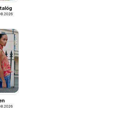
talóg
08.2026
en
08.2026