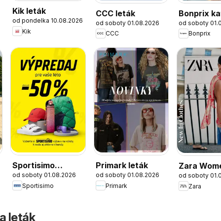
Kik leták
CCC leták
Bonprix ka
od pondelka 10.08.2026
od soboty 01.08.2026
od soboty 01.
Kik
CCC
Bonprix
Sportisimo
Primark leták
Zara Wom
od soboty 01.08.2026
od soboty 01.08.2026
od soboty 01.
výpredaj
Sportisimo
Primark
Zara
a leták