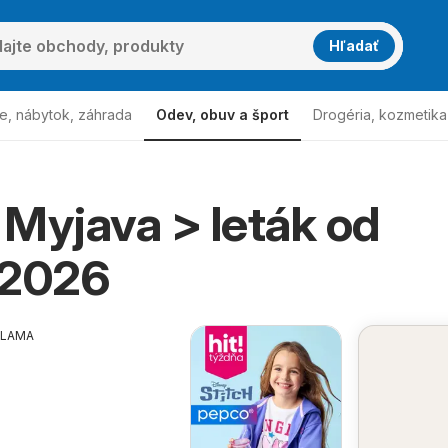
Hľadať
e, nábytok, záhrada
Odev, obuv a šport
Drogéria, kozmetika
Myjava > leták od
.2026
KLAMA