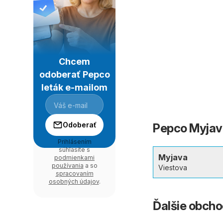
Chcem
odoberať Pepco
leták e-mailom
Odoberať
Pepco Myjava
Prihlásením
súhlasíte s
Myjava
podmienkami
používania
a so
Viestova
spracovaním
osobných údajov
.
Ďalšie obch