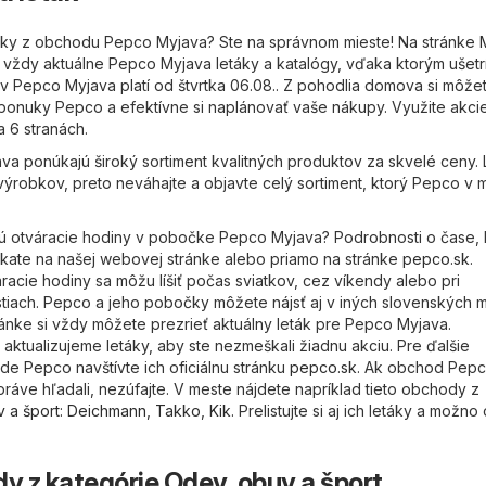
táky z obchodu Pepco Myjava? Ste na správnom mieste! Na stránke
vždy aktuálne Pepco Myjava letáky a katalógy, vďaka ktorým ušetrí
v Pepco Myjava platí od štvrtka 06.08.. Z pohodlia domova si môže
 ponuky Pepco a efektívne si naplánovať vaše nákupy. Využite akcie
 6 stranách.
a ponúkajú široký sortiment kvalitných produktov za skvelé ceny. 
výrobkov, preto neváhajte a objavte celý sortiment, ktorý Pepco v 
sú otváracie hodiny v pobočke Pepco Myjava? Podrobnosti o čase, 
kate na našej webovej stránke alebo priamo na stránke
pepco.sk
.
racie hodiny sa môžu líšiť počas sviatkov, cez víkendy alebo pri
ostiach. Pepco a jeho pobočky môžete nájsť aj v iných slovenských 
ránke si vždy môžete prezrieť aktuálny leták pre Pepco Myjava.
ktualizujeme letáky, aby ste nezmeškali žiadnu akciu. Pre ďalšie
e Pepco navštívte ich oficiálnu stránku
pepco.sk
. Ak obchod Pep
ráve hľadali, nezúfajte. V meste nájdete napríklad tieto obchody z
 a šport
:
Deichmann
,
Takko
,
Kik
. Prelistujte si aj ich letáky a možno
y z kategórie Odev, obuv a šport