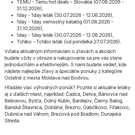
TEMU - Temu hot deals – Slovakia (07.08.2026 -
31.12.2026)
,
1day - 1day leták (30.07.2026 - 12.08.2026)
,
1day - 1day vernostný katalóg (01.08.2026 -
31.10.2026)
,
1day - 1day leták (30.07.2026 - 12.08.2026)
,
Tchibo - Tchibo leták (od pondelka 27.07.2026)
.
Vďaka aktuálnym informáciám o zľavách a akciách
budete vždy v obraze a nakupovanie sa pre vás stane
jednoduchším a efektívnejším. S nami budete vedieť, kde
nájdete najlepšie zľavy a špeciálne ponuky z kategórie
Ostatné z mesta Moldava nad Bodvou.
Hľadáte viac výhodných ponúk? Pozrite si aktuálne letáky
aj z ďalších miest, napríklad:
Čadca
,
Detva
,
Bánovce nad
Bebravou
,
Bytča
,
Dolný Kubín
,
Bardejov
,
Čierny Balog
,
Banská Štiavnica
,
Dobšiná
,
Brezno
,
Gabčíkovo
,
Fiľakovo
,
Dubnica nad Váhom
,
Brezová pod Bradlom
,
Dunajská
Streda
.