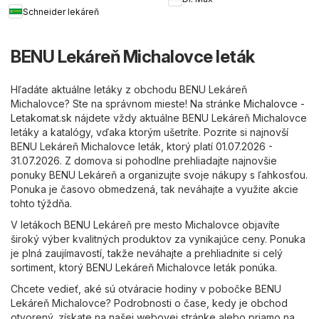
Schneider lekáreň
BENU Lekáreň Michalovce leták
Hľadáte aktuálne letáky z obchodu BENU Lekáreň
Michalovce? Ste na správnom mieste! Na stránke
Michalovce -
Letakomat.sk
nájdete vždy aktuálne BENU Lekáreň Michalovce
letáky a katalógy, vďaka ktorým ušetríte. Pozrite si najnovší
BENU Lekáreň Michalovce leták, ktorý platí 01.07.2026 -
31.07.2026. Z domova si pohodlne prehliadajte najnovšie
ponuky BENU Lekáreň a organizujte svoje nákupy s ľahkosťou.
Ponuka je časovo obmedzená, tak neváhajte a využite akcie
tohto týždňa.
V letákoch BENU Lekáreň pre mesto Michalovce objavíte
široký výber kvalitných produktov za vynikajúce ceny. Ponuka
je plná zaujímavostí, takže neváhajte a prehliadnite si celý
sortiment, ktorý BENU Lekáreň Michalovce leták ponúka.
Chcete vedieť, aké sú otváracie hodiny v pobočke BENU
Lekáreň Michalovce? Podrobnosti o čase, kedy je obchod
otvorený, získate na našej webovej stránke alebo priamo na