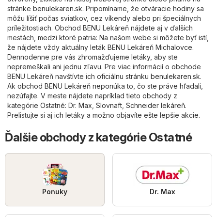
stránke
benulekaren.sk
. Pripomíname, že otváracie hodiny sa
môžu líšiť počas sviatkov, cez víkendy alebo pri špeciálnych
príležitostiach. Obchod BENU Lekáreň nájdete aj v ďalších
mestách, medzi ktoré patria: Na našom webe si môžete byť istí,
že nájdete vždy aktuálny leták BENU Lekáreň Michalovce.
Dennodenne pre vás zhromažďujeme letáky, aby ste
nepremeškali ani jednu zľavu. Pre viac informácií o obchode
BENU Lekáreň navštívte ich oficiálnu stránku
benulekaren.sk
.
Ak obchod BENU Lekáreň neponúka to, čo ste práve hľadali,
nezúfajte. V meste nájdete napríklad tieto obchody z
kategórie
Ostatné
:
Dr. Max
,
Slovnaft
,
Schneider lekáreň
.
Prelistujte si aj ich letáky a možno objavíte ešte lepšie akcie.
Ďalšie obchody z kategórie Ostatné
Ponuky
Dr. Max