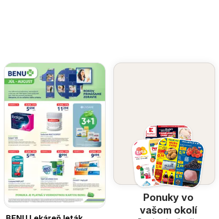
Ponuky vo
vašom okolí
BENU Lekáreň leták