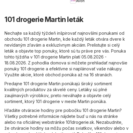
Avon
101 drogerie Martin leták
Nechajte sa každý týždeň inšpirovať najnovšími ponukami od
obchodu 101 drogerie Martin, kde každý leták otvára dvere k
nevídaným zľavám a exkluzívnym akciám. Prelistujte si celý
leták a objavte top ponuky, ktoré sú tu práve pre vás. Ponuka
tohto týždňa v 101 drogerie Martin platí 05.08.2026 -
18.08.2026. Z pohodlia domova si môžete prehliadať najnovšie
ponuky 101 drogerie a efektívne si naplánovať vaše nákupy.
Využite akcie, ktoré obchod ponúka až na 16 stranách.
Predajne 101 drogerie Martin ponúkajú široký sortiment
kvalitných produktov za skvelé ceny. Letáky sú plné
zaujímavých výrobkov, preto neváhajte a objavte celý
sortiment, ktorý 101 drogerie v meste Martin ponúka.
Hľadáte otváracie hodiny pre pobočku 101 drogerie Martin?
Všetky potrebné informácie nájdete buď u nás na stránke
alebo na oficiálnej webstránke
101drogerie.sk
. Nezabudnite,
že otváracie hodiny sa môžu počas sviatkov, víkendov alebo v