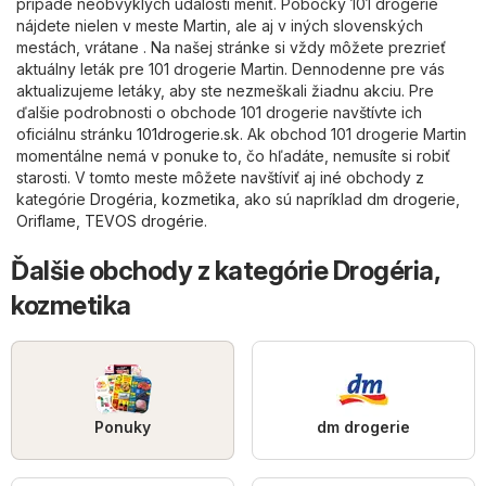
prípade neobvyklých udalostí meniť. Pobočky 101 drogerie
nájdete nielen v meste Martin, ale aj v iných slovenských
mestách, vrátane . Na našej stránke si vždy môžete prezrieť
aktuálny leták pre 101 drogerie Martin. Dennodenne pre vás
aktualizujeme letáky, aby ste nezmeškali žiadnu akciu. Pre
ďalšie podrobnosti o obchode 101 drogerie navštívte ich
oficiálnu stránku
101drogerie.sk
. Ak obchod 101 drogerie Martin
momentálne nemá v ponuke to, čo hľadáte, nemusíte si robiť
starosti. V tomto meste môžete navštíviť aj iné obchody z
kategórie
Drogéria, kozmetika
, ako sú napríklad
dm drogerie
,
Oriflame
,
TEVOS drogérie
.
Ďalšie obchody z kategórie Drogéria,
kozmetika
Ponuky
dm drogerie