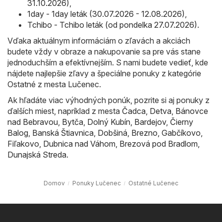
31.10.2026)
,
1day - 1day leták (30.07.2026 - 12.08.2026)
,
Tchibo - Tchibo leták (od pondelka 27.07.2026)
.
Vďaka aktuálnym informáciám o zľavách a akciách
budete vždy v obraze a nakupovanie sa pre vás stane
jednoduchším a efektívnejším. S nami budete vedieť, kde
nájdete najlepšie zľavy a špeciálne ponuky z kategórie
Ostatné z mesta Lučenec.
Ak hľadáte viac výhodných ponúk, pozrite si aj ponuky z
ďalších miest, napríklad z mesta
Čadca
,
Detva
,
Bánovce
nad Bebravou
,
Bytča
,
Dolný Kubín
,
Bardejov
,
Čierny
Balog
,
Banská Štiavnica
,
Dobšiná
,
Brezno
,
Gabčíkovo
,
Fiľakovo
,
Dubnica nad Váhom
,
Brezová pod Bradlom
,
Dunajská Streda
.
Domov
Ponuky Lučenec
Ostatné Lučenec