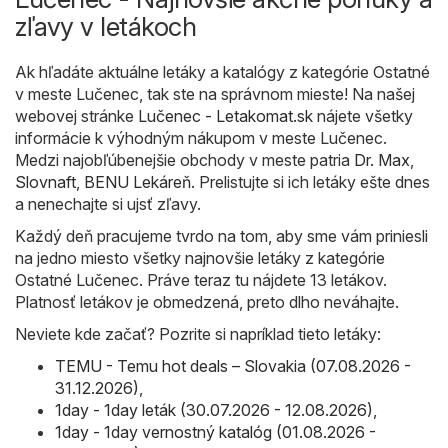
zľavy v letákoch
Ak hľadáte aktuálne letáky a katalógy z kategórie Ostatné
v meste Lučenec, tak ste na správnom mieste! Na našej
webovej stránke
Lučenec - Letakomat.sk
nájete všetky
informácie k výhodným nákupom v meste Lučenec.
Medzi najobľúbenejšie obchody v meste patria
Dr. Max
,
Slovnaft
,
BENU Lekáreň
. Prelistujte si ich letáky ešte dnes
a nenechajte si ujsť zľavy.
Každý deň pracujeme tvrdo na tom, aby sme vám priniesli
na jedno miesto všetky najnovšie letáky z kategórie
Ostatné Lučenec. Práve teraz tu nájdete 13 letákov.
Platnosť letákov je obmedzená, preto dlho neváhajte.
Neviete kde začať? Pozrite si napríklad tieto letáky:
TEMU - Temu hot deals – Slovakia (07.08.2026 -
31.12.2026)
,
1day - 1day leták (30.07.2026 - 12.08.2026)
,
1day - 1day vernostný katalóg (01.08.2026 -