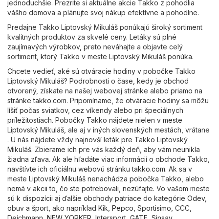
jednoduchšie. Prezrite si aktuálne akcie Takko z pohodlia
vášho domova a plánujte svoj nákup efektívne a pohodlne.
Predajne Takko Liptovský Mikuláš ponúkajú široký sortiment
kvalitných produktov za skvelé ceny. Letáky sú plné
zaujímavých výrobkov, preto neváhajte a objavte celý
sortiment, ktorý Takko v meste Liptovský Mikuláš ponúka.
Chcete vedieť, aké sú otváracie hodiny v pobočke Takko
Liptovský Mikuláš? Podrobnosti o čase, kedy je obchod
otvorený, získate na našej webovej stránke alebo priamo na
stránke
takko.com
. Pripomíname, že otváracie hodiny sa môžu
líšiť počas sviatkov, cez víkendy alebo pri špeciálnych
príležitostiach. Pobočky Takko nájdete nielen v meste
Liptovský Mikuláš, ale aj v iných slovenských mestách, vrátane
. U nás nájdete vždy najnovší leták pre Takko Liptovský
Mikuláš. Zbierame ich pre vás každý deň, aby vám neunikla
žiadna zľava. Ak ale hľadáte viac informácií o obchode Takko,
navštívte ich oficiálnu webovú stránku
takko.com
. Ak sa v
meste Liptovský Mikuláš nenachádza pobočka Takko, alebo
nemá v akcii to, čo ste potrebovali, nezúfajte. Vo vašom meste
sú k dispozícii aj ďalšie obchody patriace do kategórie
Odev,
obuv a šport
, ako napríklad
Kik
,
Pepco
,
Sportisimo
,
CCC
,
Deichmann
,
NEW YORKER
,
Intersport
,
GATE
,
Sinsay
.