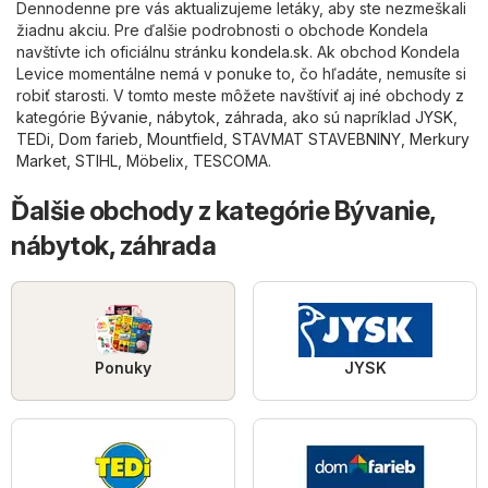
Dennodenne pre vás aktualizujeme letáky, aby ste nezmeškali
žiadnu akciu. Pre ďalšie podrobnosti o obchode Kondela
navštívte ich oficiálnu stránku
kondela.sk
. Ak obchod Kondela
Levice momentálne nemá v ponuke to, čo hľadáte, nemusíte si
robiť starosti. V tomto meste môžete navštíviť aj iné obchody z
kategórie
Bývanie, nábytok, záhrada
, ako sú napríklad
JYSK
,
TEDi
,
Dom farieb
,
Mountfield
,
STAVMAT STAVEBNINY
,
Merkury
Market
,
STIHL
,
Möbelix
,
TESCOMA
.
Ďalšie obchody z kategórie Bývanie,
nábytok, záhrada
Ponuky
JYSK