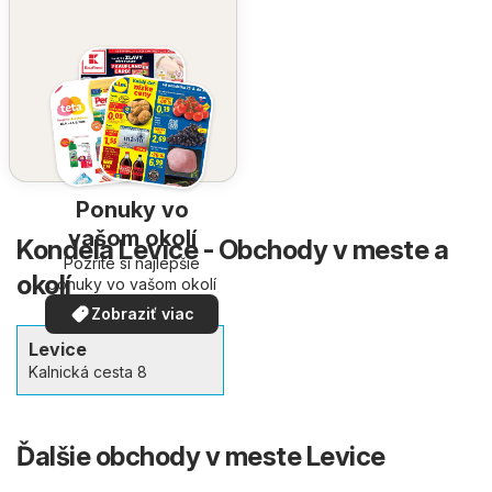
Ponuky vo
vašom okolí
Kondela Levice - Obchody v meste a
Pozrite si najlepšie
okolí
ponuky vo vašom okolí
Zobraziť viac
Levice
Kalnická cesta 8
Ďalšie obchody v meste Levice