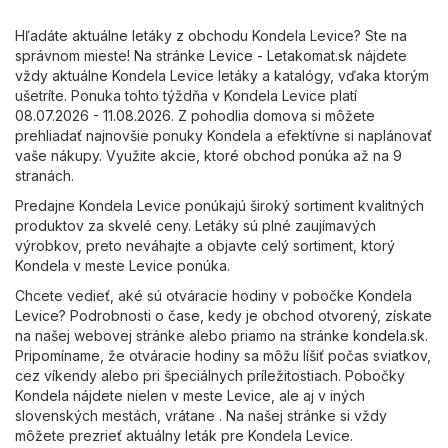
Hľadáte aktuálne letáky z obchodu Kondela Levice? Ste na
správnom mieste! Na stránke
Levice - Letakomat.sk
nájdete
vždy aktuálne Kondela Levice letáky a katalógy, vďaka ktorým
ušetríte. Ponuka tohto týždňa v Kondela Levice platí
08.07.2026 - 11.08.2026. Z pohodlia domova si môžete
prehliadať najnovšie ponuky Kondela a efektívne si naplánovať
vaše nákupy. Využite akcie, ktoré obchod ponúka až na 9
stranách.
Predajne Kondela Levice ponúkajú široký sortiment kvalitných
produktov za skvelé ceny. Letáky sú plné zaujímavých
výrobkov, preto neváhajte a objavte celý sortiment, ktorý
Kondela v meste Levice ponúka.
Chcete vedieť, aké sú otváracie hodiny v pobočke Kondela
Levice? Podrobnosti o čase, kedy je obchod otvorený, získate
na našej webovej stránke alebo priamo na stránke
kondela.sk
.
Pripomíname, že otváracie hodiny sa môžu líšiť počas sviatkov,
cez víkendy alebo pri špeciálnych príležitostiach. Pobočky
Kondela nájdete nielen v meste Levice, ale aj v iných
slovenských mestách, vrátane . Na našej stránke si vždy
môžete prezrieť aktuálny leták pre Kondela Levice.