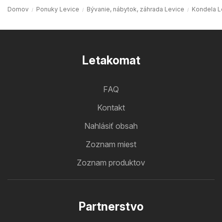
Domov
Ponuky Levice
Bývanie, nábytok, záhrada Levice
Kondela L
Letakomat
FAQ
Kontakt
Nahlásiť obsah
Zoznam miest
Zoznam produktov
Partnerstvo