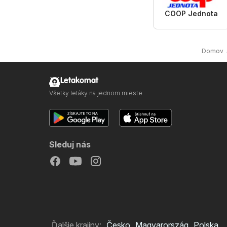
COOP Jednota
Domov
Letakomat
Všetky letáky na jednom mieste
Sleduj nás
Ďalšie krajiny:
Česko
Magyarország
Polska