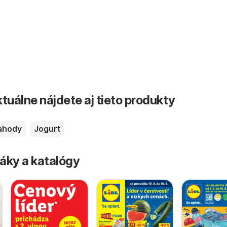
tuálne nájdete aj tieto produkty
ahody
Jogurt
áky a katalógy