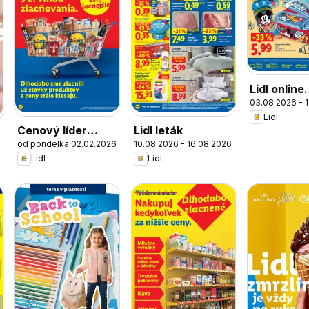
Lidl online
03.08.2026 - 
magazín
Lidl
Cenový líder
Lidl leták
od pondelka 02.02.2026
10.08.2026 - 16.08.2026
zlacňuje
6
Lidl
Lidl