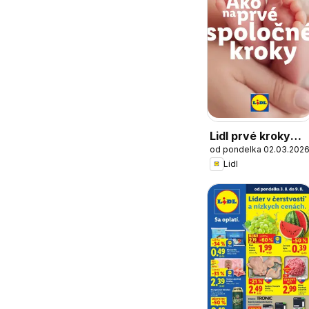
Lidl prvé kroky
od pondelka 02.03.202
spolu
Lidl