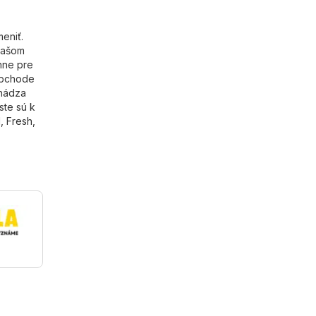
eniť.
našom
nne pre
 obchode
chádza
ste sú k
d
,
Fresh
,
a