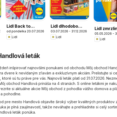
Lidl Back to
Lidl dlhodobo
Lidl zmrzl
6
od pondelka 20.07.2026
03.07.2026 - 31.12.2026
school
zlacnené
05.05.2026 - 3
Lidl
Lidl
Lidl
andlová leták
ýždeň inšpirovať najnovšími ponukami od obchodu Môj obchod Hand
ra dvere k nevídaným zľavám a exkluzívnym akciám. Prelistujte si ce
 ktoré sú tu práve pre vás. Najnovší leták platí od 31.07.2026. Nezm
 Môj obchod Handlová prináša na 4 stranách. S online letákmi je na
rezrite si aktuálne akcie Môj obchod z pohodlia vášho domova a pl
 a pohodlne.
d pre mesto Handlová objavíte široký výber kvalitných produktov 
ka je plná zaujímavostí, takže neváhajte a prehliadnite si celý sorti
ndlová leták ponúka.