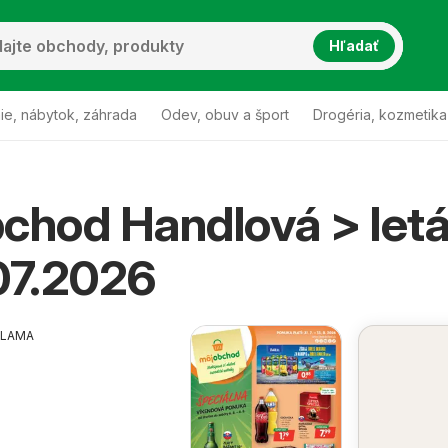
Hľadať
ie, nábytok, záhrada
Odev, obuv a šport
Drogéria, kozmetika
chod Handlová > let
07.2026
KLAMA