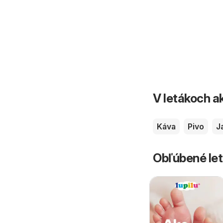
V letákoch ak
Káva
Pivo
J
Obľúbené let