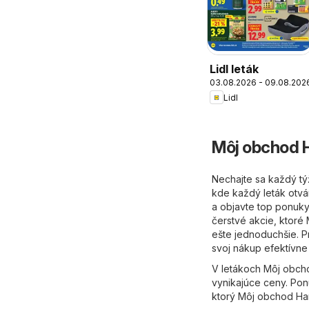
Lidl leták
03.08.2026 - 09.08.202
Lidl
Môj obchod H
Nechajte sa každý t
kde každý leták otvá
a objavte top ponuky,
čerstvé akcie, ktoré
ešte jednoduchšie. P
svoj nákup efektívne
V letákoch Môj obcho
vynikajúce ceny. Ponu
ktorý Môj obchod Ha