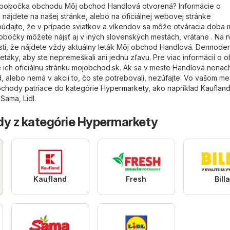
e pobočka obchodu Môj obchod Handlová otvorená? Informácie o
 nájdete na našej stránke, alebo na oficiálnej webovej stránke
búdajte, že v prípade sviatkov a víkendov sa môže otváracia doba m
bočky môžete nájsť aj v iných slovenských mestách, vrátane . Na 
stí, že nájdete vždy aktuálny leták Môj obchod Handlová. Dennode
táky, aby ste nepremeškali ani jednu zľavu. Pre viac informácií o
ich oficiálnu stránku
mojobchod.sk
. Ak sa v meste Handlová nena
alebo nemá v akcii to, čo ste potrebovali, nezúfajte. Vo vašom me
 obchody patriace do kategórie
Hypermarkety
, ako napríklad
Kauflan
,
Sama
,
Lidl
.
dy z kategórie Hypermarkety
Kaufland
Fresh
Bill