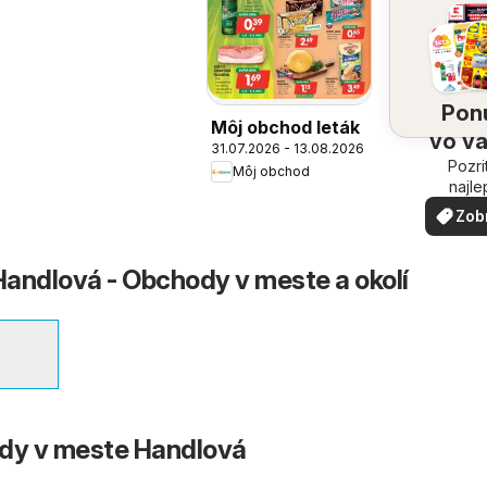
Pon
Môj obchod leták
vo v
31.07.2026 - 13.08.2026
Pozri
oko
Môj obchod
najle
ponuk
Zob
vašom 
via
andlová - Obchody v meste a okolí
ody v meste Handlová