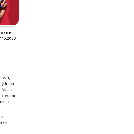
ináreň
1.10.2026
lová,
lý leták
eškajte
kupovanie
ánujte
za
ment,