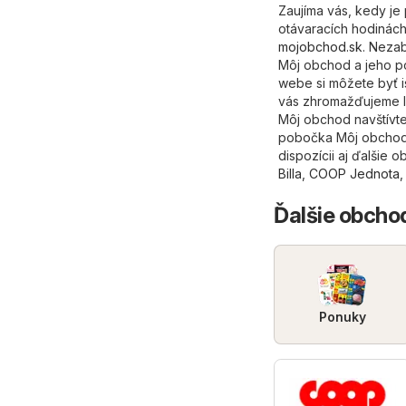
Zaujíma vás, kedy j
otávaracích hodinách
mojobchod.sk
. Neza
Môj obchod a jeho po
webe si môžete byť i
vás zhromažďujeme le
Môj obchod navštívte 
pobočka Môj obchod, 
dispozícii aj ďalšie
Billa
,
COOP Jednota
Ďalšie obcho
Ponuky