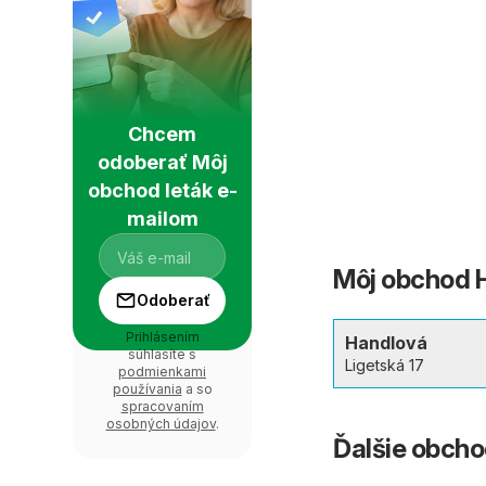
Chcem
odoberať Môj
obchod leták e-
mailom
Môj obchod H
Odoberať
Prihlásením
Handlová
súhlasíte s
Ligetská 17
podmienkami
používania
a so
spracovaním
osobných údajov
.
Ďalšie obch