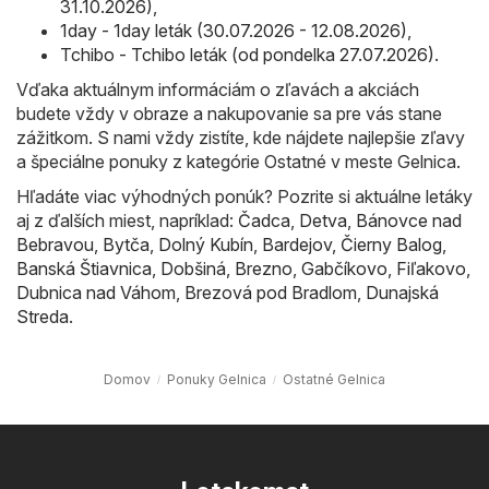
31.10.2026)
,
1day - 1day leták (30.07.2026 - 12.08.2026)
,
Tchibo - Tchibo leták (od pondelka 27.07.2026)
.
Vďaka aktuálnym informáciám o zľavách a akciách
budete vždy v obraze a nakupovanie sa pre vás stane
zážitkom. S nami vždy zistíte, kde nájdete najlepšie zľavy
a špeciálne ponuky z kategórie Ostatné v meste Gelnica.
Hľadáte viac výhodných ponúk? Pozrite si aktuálne letáky
aj z ďalších miest, napríklad:
Čadca
,
Detva
,
Bánovce nad
Bebravou
,
Bytča
,
Dolný Kubín
,
Bardejov
,
Čierny Balog
,
Banská Štiavnica
,
Dobšiná
,
Brezno
,
Gabčíkovo
,
Fiľakovo
,
Dubnica nad Váhom
,
Brezová pod Bradlom
,
Dunajská
Streda
.
Domov
Ponuky Gelnica
Ostatné Gelnica