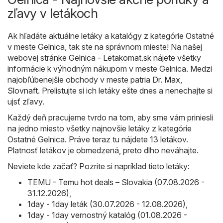
zľavy v letákoch
Ak hľadáte aktuálne letáky a katalógy z kategórie Ostatné
v meste Gelnica, tak ste na správnom mieste! Na našej
webovej stránke
Gelnica - Letakomat.sk
nájete všetky
informácie k výhodným nákupom v meste Gelnica. Medzi
najobľúbenejšie obchody v meste patria
Dr. Max
,
Slovnaft
. Prelistujte si ich letáky ešte dnes a nenechajte si
ujsť zľavy.
Každý deň pracujeme tvrdo na tom, aby sme vám priniesli
na jedno miesto všetky najnovšie letáky z kategórie
Ostatné Gelnica. Práve teraz tu nájdete 13 letákov.
Platnosť letákov je obmedzená, preto dlho neváhajte.
Neviete kde začať? Pozrite si napríklad tieto letáky:
TEMU - Temu hot deals – Slovakia (07.08.2026 -
31.12.2026)
,
1day - 1day leták (30.07.2026 - 12.08.2026)
,
1day - 1day vernostný katalóg (01.08.2026 -