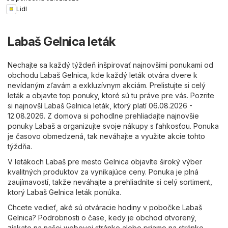
Lidl
Labaš Gelnica leták
Nechajte sa každý týždeň inšpirovať najnovšími ponukami od
obchodu Labaš Gelnica, kde každý leták otvára dvere k
nevídaným zľavám a exkluzívnym akciám. Prelistujte si celý
leták a objavte top ponuky, ktoré sú tu práve pre vás. Pozrite
si najnovší Labaš Gelnica leták, ktorý platí 06.08.2026 -
12.08.2026. Z domova si pohodlne prehliadajte najnovšie
ponuky Labaš a organizujte svoje nákupy s ľahkosťou. Ponuka
je časovo obmedzená, tak neváhajte a využite akcie tohto
týždňa.
V letákoch Labaš pre mesto Gelnica objavíte široký výber
kvalitných produktov za vynikajúce ceny. Ponuka je plná
zaujímavostí, takže neváhajte a prehliadnite si celý sortiment,
ktorý Labaš Gelnica leták ponúka.
Chcete vedieť, aké sú otváracie hodiny v pobočke Labaš
Gelnica? Podrobnosti o čase, kedy je obchod otvorený,
získate na našej webovej stránke alebo priamo na stránke