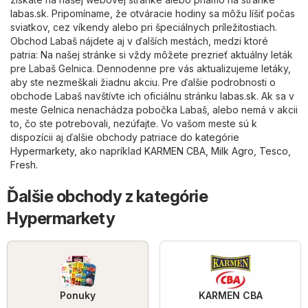
labas.sk
. Pripomíname, že otváracie hodiny sa môžu líšiť počas
sviatkov, cez víkendy alebo pri špeciálnych príležitostiach.
Obchod Labaš nájdete aj v ďalších mestách, medzi ktoré
patria: Na našej stránke si vždy môžete prezrieť aktuálny leták
pre Labaš Gelnica. Dennodenne pre vás aktualizujeme letáky,
aby ste nezmeškali žiadnu akciu. Pre ďalšie podrobnosti o
obchode Labaš navštívte ich oficiálnu stránku
labas.sk
. Ak sa v
meste Gelnica nenachádza pobočka Labaš, alebo nemá v akcii
to, čo ste potrebovali, nezúfajte. Vo vašom meste sú k
dispozícii aj ďalšie obchody patriace do kategórie
Hypermarkety
, ako napríklad
KARMEN CBA
,
Milk Agro
,
Tesco
,
Fresh
.
Ďalšie obchody z kategórie
Hypermarkety
Ponuky
KARMEN CBA