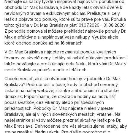
Nechajte sa každý týždeň inšpirovať najnovšími ponukami od
obchodu Dr. Max Bratislava, kde každý leták otvára dvere k
nevídaným zľavám a exkluzívnym akciám. Prelistujte si celý
leták a objavte top ponuky, ktoré sú tu práve pre vás. Ponuka
tohto týždňa v Dr. Max Bratislava platí 01.07.2026 - 31.08.2026.
Z pohodlia domova si môžete prehliadať najnovšie ponuky Dr.
Max a efektívne si naplánovať vaše nákupy. Využite akcie,
ktoré obchod ponúka až na 16 stranách.
V Dr. Max Bratislava nájdete rozmanitú ponuku kvalitných
tovarov za skvelé ceny. Letáky sú nabité pútavými produktami,
takže neváhajte a preskúmajte celú škálu, ktorú vám Dr. Max v
meste Bratislava prináša v online letákoch.
Chcete vedieť, aké sú otváracie hodiny v pobočke Dr. Max
Bratislava? Podrobnosti o čase, kedy je obchod otvorený,
získate na našej webovej stránke alebo priamo na stránke
drmax.sk
. Pripomíname, že otváracie hodiny sa môžu líšiť
počas sviatkov, cez víkendy alebo pri špeciálnych
príležitostiach. Pobočky Dr. Max nájdete nielen v meste
Bratislava, ale aj v iných slovenských mestách, vrátane . Na
našej stránke si vždy môžete prezrieť aktuálny leták pre Dr.
Max Bratislava. Dennodenne pre vás aktualizujeme letáky, aby
ste nezmeškali žiadnu akciu. Pre ďalšie podrobnosti o