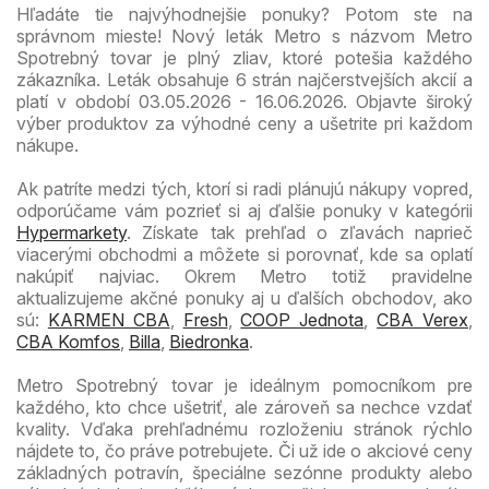
Hľadáte tie najvýhodnejšie ponuky? Potom ste na
správnom mieste! Nový leták Metro s názvom Metro
Spotrebný tovar je plný zliav, ktoré potešia každého
zákazníka. Leták obsahuje 6 strán najčerstvejších akcií a
platí v období 03.05.2026 - 16.06.2026. Objavte široký
výber produktov za výhodné ceny a ušetrite pri každom
nákupe.
Ak patríte medzi tých, ktorí si radi plánujú nákupy vopred,
odporúčame vám pozrieť si aj ďalšie ponuky v kategórii
Hypermarkety
. Získate tak prehľad o zľavách naprieč
viacerými obchodmi a môžete si porovnať, kde sa oplatí
nakúpiť najviac. Okrem Metro totiž pravidelne
aktualizujeme akčné ponuky aj u ďalších obchodov, ako
sú:
KARMEN CBA
,
Fresh
,
COOP Jednota
,
CBA Verex
,
CBA Komfos
,
Billa
,
Biedronka
.
Metro Spotrebný tovar je ideálnym pomocníkom pre
každého, kto chce ušetriť, ale zároveň sa nechce vzdať
kvality. Vďaka prehľadnému rozloženiu stránok rýchlo
nájdete to, čo práve potrebujete. Či už ide o akciové ceny
základných potravín, špeciálne sezónne produkty alebo