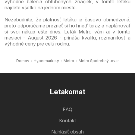
výhodné balenia obľúbených značiek, v tomto letáku
nájdete všetko na jednom mieste.
Nezabudnite, že platnosť letáku je časovo obmedzená,
preto odporúčame prezrieť si ho hneď teraz a naplánovať
si svoj nákup ešte dnes. Leták Metro vám aj v tomto
mesiaci - August 2026 - prináša kvalitu, rozmanitosť a
výhodné ceny pre celú rodinu.
Domov
Hypermarkety
Metro
Metro Spotrebný tovar
Letakomat
FAQ
Kontakt
Nahlásiť obsah