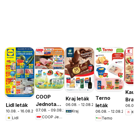
Kauf
COOP
Terno
Kraj leták
Brati
Jednota
Lidl leták
06.08. - 12.08.2026
leták
06.08.
Nov
07.08. - 09.08.2026
cez víkend
10.08. - 16.08.2026
Kraj
06.08. - 12.08.2026
Kau
Mest
COOP Jednota
Lidl
Terno
ešte
leták
výhodnejšie