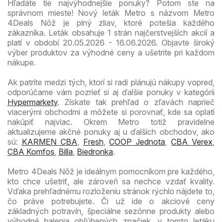
Hľadáte tie najvýhodnejšie ponuky? Potom ste na
správnom mieste! Nový leták Metro s názvom Metro
4Deals Nôž je plný zliav, ktoré potešia každého
zákazníka. Leták obsahuje 1 strán najčerstvejších akcií a
platí v období 20.05.2026 - 16.06.2026. Objavte široký
výber produktov za výhodné ceny a ušetrite pri každom
nákupe.
Ak patríte medzi tých, ktorí si radi plánujú nákupy vopred,
odporúčame vám pozrieť si aj ďalšie ponuky v kategórii
Hypermarkety
. Získate tak prehľad o zľavách naprieč
viacerými obchodmi a môžete si porovnať, kde sa oplatí
nakúpiť najviac. Okrem Metro totiž pravidelne
aktualizujeme akčné ponuky aj u ďalších obchodov, ako
sú:
KARMEN CBA
,
Fresh
,
COOP Jednota
,
CBA Verex
,
CBA Komfos
,
Billa
,
Biedronka
.
Metro 4Deals Nôž je ideálnym pomocníkom pre každého,
kto chce ušetriť, ale zároveň sa nechce vzdať kvality.
Vďaka prehľadnému rozloženiu stránok rýchlo nájdete to,
čo práve potrebujete. Či už ide o akciové ceny
základných potravín, špeciálne sezónne produkty alebo
výhodné balenia obľúbených značiek, v tomto letáku