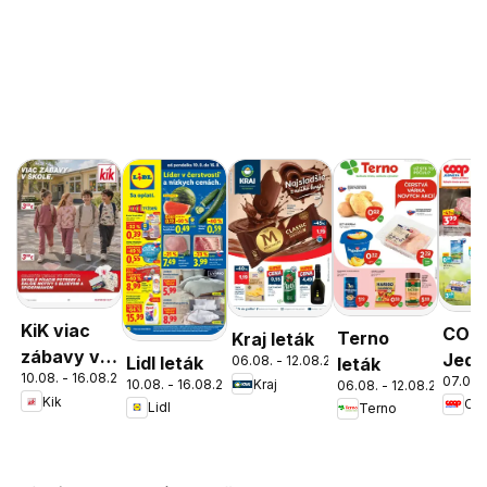
KiK viac
COO
Terno
Kraj leták
zábavy v
Jedn
Lidl leták
06.08. - 12.08.2026
leták
10.08. - 16.08.2026
škole
07.08.
cez 
10.08. - 16.08.2026
Kraj
06.08. - 12.08.2026
Kik
Lidl
Terno
ešte
výho