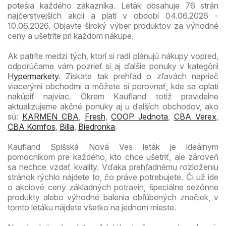
potešia každého zákazníka. Leták obsahuje 76 strán
najčerstvejších akcií a platí v období 04.06.2026 -
10.06.2026. Objavte široký výber produktov za výhodné
ceny a ušetrite pri každom nákupe.
Ak patríte medzi tých, ktorí si radi plánujú nákupy vopred,
odporúčame vám pozrieť si aj ďalšie ponuky v kategórii
Hypermarkety
. Získate tak prehľad o zľavách naprieč
viacerými obchodmi a môžete si porovnať, kde sa oplatí
nakúpiť najviac. Okrem Kaufland totiž pravidelne
aktualizujeme akčné ponuky aj u ďalších obchodov, ako
sú:
KARMEN CBA
,
Fresh
,
COOP Jednota
,
CBA Verex
,
CBA Komfos
,
Billa
,
Biedronka
.
Kaufland Spišská Nová Ves leták je ideálnym
pomocníkom pre každého, kto chce ušetriť, ale zároveň
sa nechce vzdať kvality. Vďaka prehľadnému rozloženiu
stránok rýchlo nájdete to, čo práve potrebujete. Či už ide
o akciové ceny základných potravín, špeciálne sezónne
produkty alebo výhodné balenia obľúbených značiek, v
tomto letáku nájdete všetko na jednom mieste.