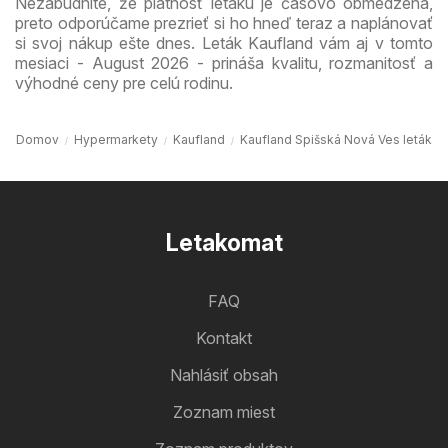
Nezabudnite, že platnosť letáku je časovo obmedzená,
preto odporúčame prezrieť si ho hneď teraz a naplánovať
si svoj nákup ešte dnes. Leták Kaufland vám aj v tomto
mesiaci - August 2026 - prináša kvalitu, rozmanitosť a
výhodné ceny pre celú rodinu.
Domov
Hypermarkety
Kaufland
Kaufland Spišská Nová Ves leták
Letakomat
FAQ
Kontakt
Nahlásiť obsah
Zoznam miest