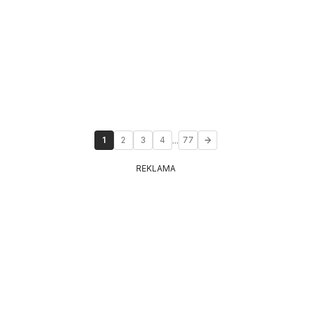
...
1
2
3
4
77
REKLAMA