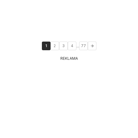
...
1
2
3
4
77
REKLAMA