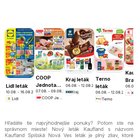
Kauf
COOP
Terno
Kraj leták
Brati
Jednota
Lidl leták
06.08. - 12.08.2026
leták
06.08.
Nov
07.08. - 09.08.2026
cez víkend
10.08. - 16.08.2026
Kraj
06.08. - 12.08.2026
Kau
Mest
COOP Jednota
Lidl
Terno
ešte
leták
výhodnejšie
Hľadáte tie najvýhodnejšie ponuky? Potom ste na
správnom mieste! Nový leták Kaufland s názvom
Kaufland Spišská Nová Ves leták je plný zliav, ktoré