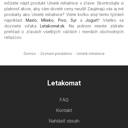
môžete nájsť produkt Umelé mihalnice v zľave: Skontrolujte si
platnosť akcie, aby vám skvelé ceny neušli! Zaujímajú vás aj iné
produkty ako Umelé mihalnice? Viete koľko stojí tento týždeň
napríklad:
Maslo
,
Mlieko
,
Pivo
,
Syr
a
Jogurt
? Všetko sa
dozviete vďaka
Letakomat.sk
. Na jednom mieste získate
prehľad o zľavách všetkých väčších i menších obchodných
reťazcov.
Domov
Zoznam produktov
Umelé mihalnice
Letakomat
FAQ
Kontakt
Nahlásiť obsah