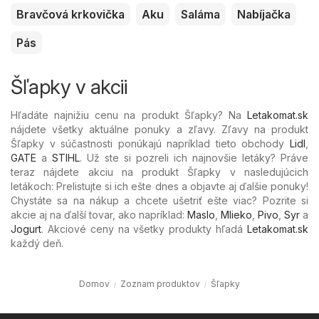
Bravčová krkovička
Aku
Saláma
Nabíjačka
Pás
Šľapky v akcii
Hľadáte najnižiu cenu na produkt Šľapky? Na
Letakomat.sk
nájdete všetky aktuálne ponuky a zľavy. Zľavy na produkt
Šľapky v súčastnosti ponúkajú napríklad tieto obchody
Lidl
,
GATE
a
STIHL
. Už ste si pozreli ich najnovšie letáky? Práve
teraz nájdete akciu na produkt Šľapky v nasledujúcich
letákoch: Prelistujte si ich ešte dnes a objavte aj ďalšie ponuky!
Chystáte sa na nákup a chcete ušetriť ešte viac? Pozrite si
akcie aj na ďalší tovar, ako napríklad:
Maslo
,
Mlieko
,
Pivo
,
Syr
a
Jogurt
. Akciové ceny na všetky produkty hľadá
Letakomat.sk
každý deň.
Domov
Zoznam produktov
Šľapky