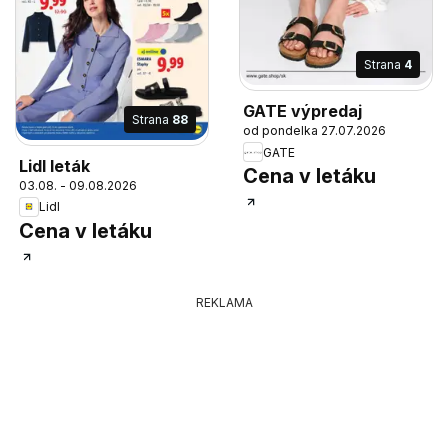
Strana
4
GATE výpredaj
Strana
88
od pondelka 27.07.2026
GATE
Lidl leták
Cena v letáku
03.08. - 09.08.2026
Lidl
Cena v letáku
REKLAMA