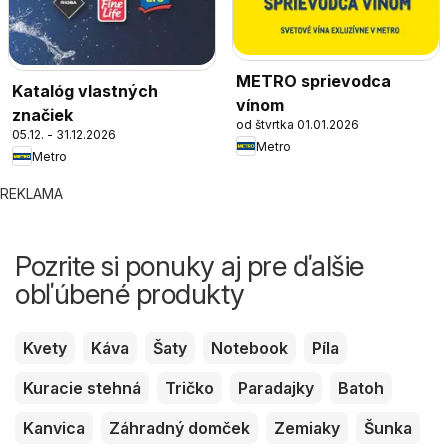
METRO sprievodca
Katalóg vlastných
vínom
značiek
od štvrtka 01.01.2026
05.12. - 31.12.2026
Metro
Metro
REKLAMA
Pozrite si ponuky aj pre ďalšie
obľúbené produkty
Kvety
Káva
Šaty
Notebook
Píla
Kuracie stehná
Tričko
Paradajky
Batoh
Kanvica
Záhradný domček
Zemiaky
Šunka