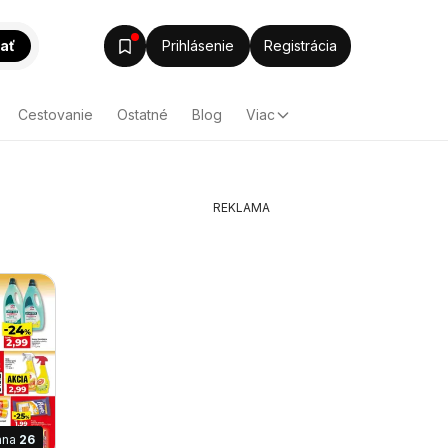
ať
Prihlásenie
Registrácia
Cestovanie
Ostatné
Blog
Viac
REKLAMA
ana
26