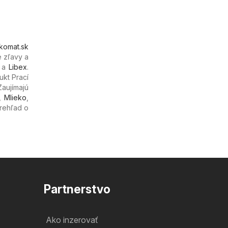
komat.sk
e zľavy a
a
Libex
.
ukt Prací
Zaujímajú
,
Mlieko
,
prehľad o
Partnerstvo
Ako inzerovať