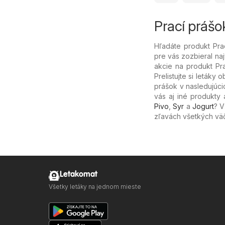
Prací prášok
Hľadáte produkt Pra
pre vás zozbieral na
akcie na produkt Pr
Prelistujte si letáky
prášok v nasledujúcic
vás aj iné produkty 
Pivo
,
Syr
a
Jogurt
? 
zľavách všetkých vä
Letakomat
Všetky letáky na jednom mieste