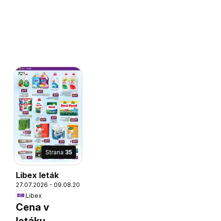
Strana
35
Libex leták
27.07.2026 - 09.08.2026
6
Libex
Cena v