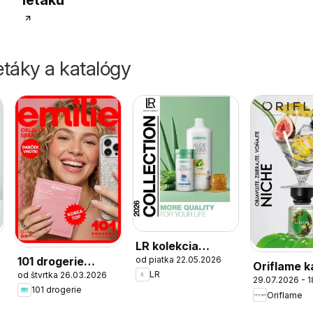
letáku
táky a katalógy
LR kolekcia
101 drogerie
od piatka 22.05.2026
katalóg
Oriflame k
LR
od štvrtka 26.03.2026
Emilie
29.07.2026 - 
11 2026
101 drogerie
Oriflame