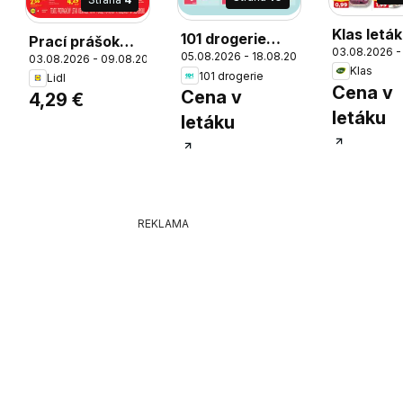
Klas leták
101 drogerie
Prací prášok
03.08.2026 -
05.08.2026 - 18.08.2026
leták
03.08.2026 - 09.08.2026
Energy, 3,75
Klas
101 drogerie
Lidl
kg/50 praní
Cena v
26
Cena v
4,29 €
letáku
letáku
REKLAMA