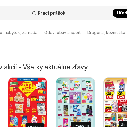
Hľad
e, nábytok, záhrada
Odev, obuv a šport
Drogéria, kozmetika
v akcii - Všetky aktuálne zľavy
Str
Strana
10
Strana
4