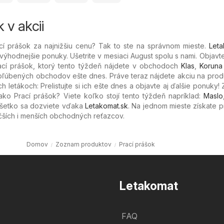
 v akcii
cí prášok za najnižšiu cenu? Tak to ste na správnom mieste.
Leta
jvýhodnejšie ponuky. Ušetrite v mesiaci August spolu s nami. Objavt
ací prášok, ktorý tento týždeň nájdete v obchodoch
Klas
,
Koruna
 obľúbených
obchodov ešte dnes. Práve teraz nájdete akciu na prod
h letákoch: Prelistujte si ich ešte dnes a objavte aj ďalšie ponuky! 
ako Prací prášok? Viete koľko stojí tento týždeň napríklad:
Maslo
Všetko sa dozviete vďaka
Letakomat.sk
. Na jednom mieste získate 
čších i menších obchodných reťazcov.
Domov
Zoznam produktov
Prací prášok
Letakomat
FAQ