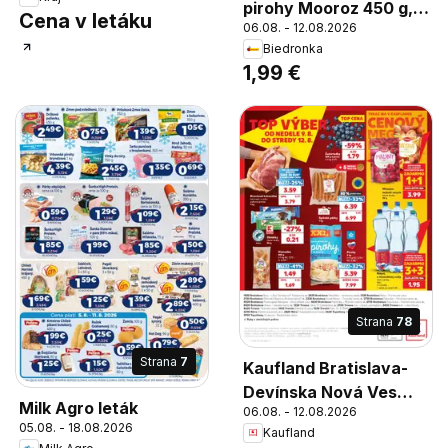
pirohy Mooroz 450 g,
Cena v letáku
06.08. - 12.08.2026
Pielmieni mäsové
Biedronka
pirohy
1,99 €
Strana
78
Strana
7
Kaufland Bratislava-
Devínska Nová Ves
Milk Agro leták
06.08. - 12.08.2026
leták
05.08. - 18.08.2026
Kaufland