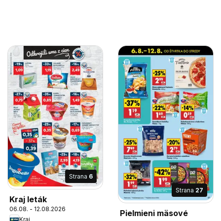
Strana
6
Strana
27
Kraj leták
06.08. - 12.08.2026
Pielmieni mäsové
Kraj