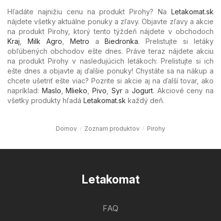
Hľadáte najnižiu cenu na produkt Pirohy? Na
Letakomat.sk
nájdete všetky aktuálne ponuky a zľavy. Objavte zľavy a akcie
na produkt Pirohy, ktorý tento týždeň nájdete v obchodoch
Kraj
,
Milk Agro
,
Metro
a
Biedronka
. Prelistujte si letáky
obľúbených
obchodov ešte dnes. Práve teraz nájdete akciu
na produkt Pirohy v nasledujúcich letákoch: Prelistujte si ich
ešte dnes a objavte aj ďalšie ponuky! Chystáte sa na nákup a
chcete ušetriť ešte viac? Pozrite si akcie aj na ďalší tovar, ako
napríklad:
Maslo
,
Mlieko
,
Pivo
,
Syr
a
Jogurt
. Akciové ceny na
všetky produkty hľadá
Letakomat.sk
každý deň.
Domov
Zoznam produktov
Pirohy
Letakomat
FAQ