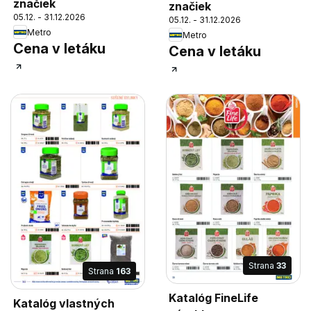
značiek
značiek
05.12. - 31.12.2026
05.12. - 31.12.2026
Metro
Metro
Cena v letáku
Cena v letáku
Strana
33
Strana
163
Katalóg FineLife
Katalóg vlastných