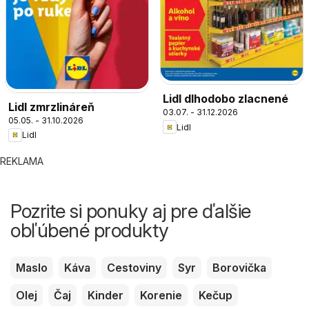
Lidl dlhodobo zlacnené
Lidl zmrzlináreň
03.07. - 31.12.2026
05.05. - 31.10.2026
Lidl
Lidl
REKLAMA
Pozrite si ponuky aj pre ďalšie
obľúbené produkty
Maslo
Káva
Cestoviny
Syr
Borovička
Olej
Čaj
Kinder
Korenie
Kečup