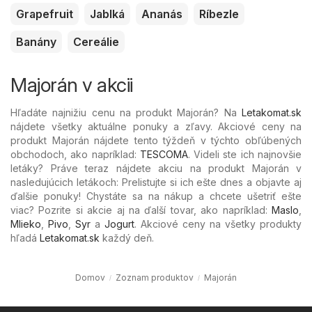
Grapefruit
Jablká
Ananás
Ríbezle
Banány
Cereálie
Majorán v akcii
Hľadáte najnižiu cenu na produkt Majorán? Na
Letakomat.sk
nájdete všetky aktuálne ponuky a zľavy. Akciové ceny na
produkt Majorán nájdete tento týždeň v týchto obľúbených
obchodoch, ako napríklad:
TESCOMA
. Videli ste ich najnovšie
letáky? Práve teraz nájdete akciu na produkt Majorán v
nasledujúcich letákoch: Prelistujte si ich ešte dnes a objavte aj
ďalšie ponuky! Chystáte sa na nákup a chcete ušetriť ešte
viac? Pozrite si akcie aj na ďalší tovar, ako napríklad:
Maslo
,
Mlieko
,
Pivo
,
Syr
a
Jogurt
. Akciové ceny na všetky produkty
hľadá
Letakomat.sk
každý deň.
Domov
Zoznam produktov
Majorán