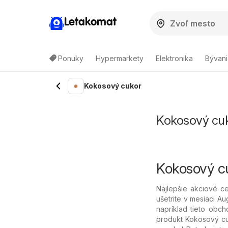
Letakomat
Ponuky
Hypermarkety
Elektronika
Bývani
Kokosový cukor
Kokosový cuko
Kokosový cu
Najlepšie akciové c
ušetrite v mesiaci A
napríklad tieto obch
produkt Kokosový cuko