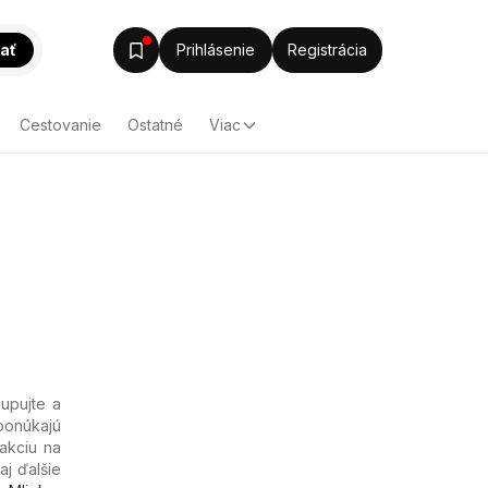
ať
Prihlásenie
Registrácia
Cestovanie
Ostatné
Viac
kupujte a
 ponúkajú
 akciu na
aj ďalšie