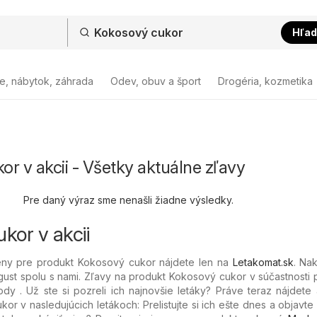
Hľad
e, nábytok, záhrada
Odev, obuv a šport
Drogéria, kozmetika
r v akcii - Všetky aktuálne zľavy
Pre daný výraz sme nenašli žiadne výsledky.
kor v akcii
eny pre produkt Kokosový cukor nájdete len na
Letakomat.sk
. Na
ugust spolu s nami. Zľavy na produkt Kokosový cukor v súčastnosti
ody . Už ste si pozreli ich najnovšie letáky? Práve teraz nájdete
r v nasledujúcich letákoch: Prelistujte si ich ešte dnes a objavte 