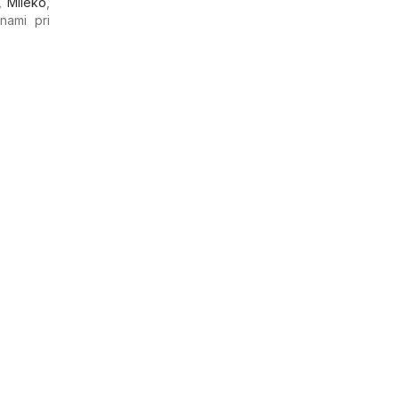
,
Mlieko
,
 nami pri