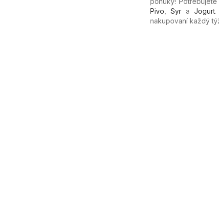
ponuky! Potrebujete
Pivo
,
Syr
a
Jogurt
nakupovaní každý tý