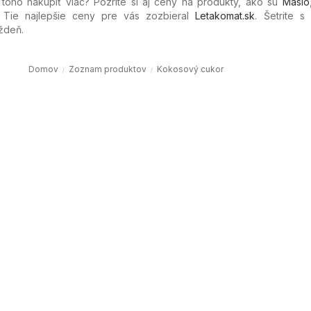
 toho nakúpiť viac? Pozrite si aj ceny na produkty, ako sú
Maslo
. Tie najlepšie ceny pre vás zozbieral
Letakomat.sk
. Šetrite s
ždeň.
Domov
Zoznam produktov
Kokosový cukor