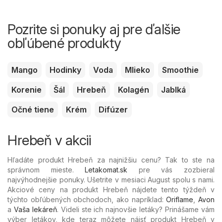
Pozrite si ponuky aj pre ďalšie
obľúbené produkty
Mango
Hodinky
Voda
Mlieko
Smoothie
Korenie
Šál
Hrebeň
Kolagén
Jablká
Očné tiene
Krém
Difúzer
Hrebeň v akcii
Hľadáte produkt Hrebeň za najnižšiu cenu? Tak to ste na
správnom mieste.
Letakomat.sk
pre vás zozbieral
najvýhodnejšie ponuky. Ušetrite v mesiaci August spolu s nami.
Akciové ceny na produkt Hrebeň nájdete tento týždeň v
týchto obľúbených
obchodoch, ako napríklad:
Oriflame
,
Avon
a
Vaša lekáreň
. Videli ste ich najnovšie letáky? Prinášame vám
výber letákov, kde teraz môžete nájsť produkt Hrebeň v