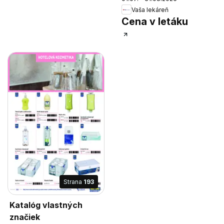
Vaša lekáreň
Cena v letáku
Strana
193
Katalóg vlastných
značiek