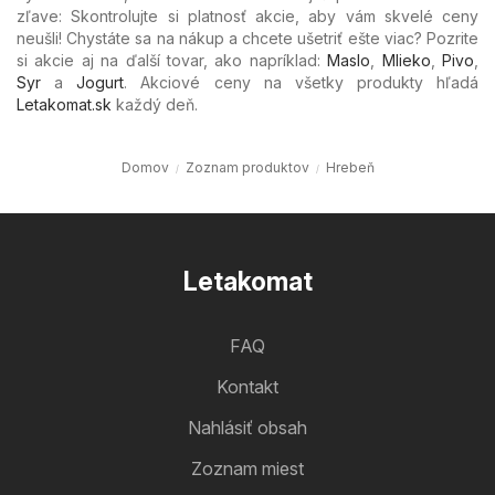
zľave: Skontrolujte si platnosť akcie, aby vám skvelé ceny
neušli! Chystáte sa na nákup a chcete ušetriť ešte viac? Pozrite
si akcie aj na ďalší tovar, ako napríklad:
Maslo
,
Mlieko
,
Pivo
,
Syr
a
Jogurt
. Akciové ceny na všetky produkty hľadá
Letakomat.sk
každý deň.
Domov
Zoznam produktov
Hrebeň
Letakomat
FAQ
Kontakt
Nahlásiť obsah
Zoznam miest