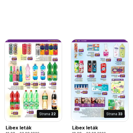
Strana
22
Strana
33
Libex leták
Libex leták