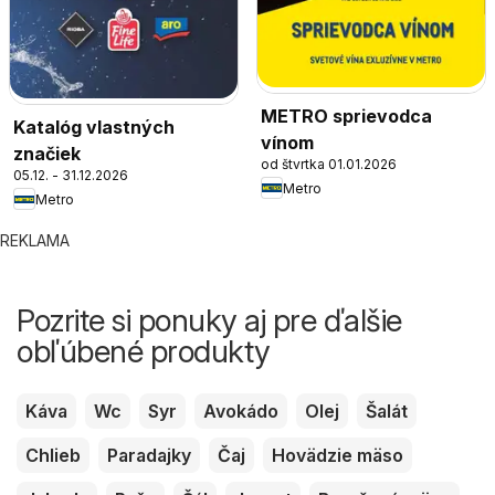
METRO sprievodca
Katalóg vlastných
vínom
značiek
od štvrtka 01.01.2026
05.12. - 31.12.2026
Metro
Metro
REKLAMA
Pozrite si ponuky aj pre ďalšie
obľúbené produkty
Káva
Wc
Syr
Avokádo
Olej
Šalát
Chlieb
Paradajky
Čaj
Hovädzie mäso