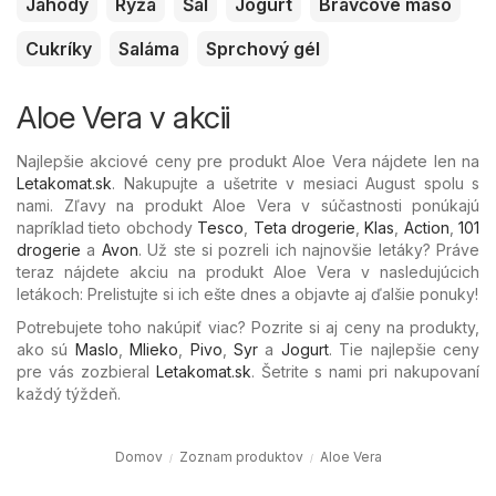
Jahody
Ryža
Šál
Jogurt
Bravčové mäso
Cukríky
Saláma
Sprchový gél
Aloe Vera v akcii
Najlepšie akciové ceny pre produkt Aloe Vera nájdete len na
Letakomat.sk
. Nakupujte a ušetrite v mesiaci August spolu s
nami. Zľavy na produkt Aloe Vera v súčastnosti ponúkajú
napríklad tieto obchody
Tesco
,
Teta drogerie
,
Klas
,
Action
,
101
drogerie
a
Avon
. Už ste si pozreli ich najnovšie letáky? Práve
teraz nájdete akciu na produkt Aloe Vera v nasledujúcich
letákoch: Prelistujte si ich ešte dnes a objavte aj ďalšie ponuky!
Potrebujete toho nakúpiť viac? Pozrite si aj ceny na produkty,
ako sú
Maslo
,
Mlieko
,
Pivo
,
Syr
a
Jogurt
. Tie najlepšie ceny
pre vás zozbieral
Letakomat.sk
. Šetrite s nami pri nakupovaní
každý týždeň.
Domov
Zoznam produktov
Aloe Vera